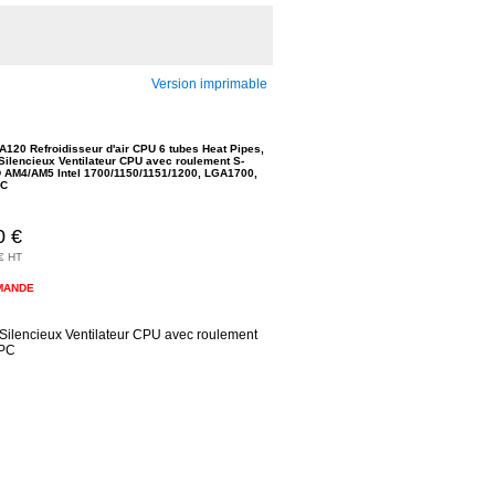
Version imprimable
A120 Refroidisseur d'air CPU 6 tubes Heat Pipes,
ilencieux Ventilateur CPU avec roulement S-
 AM4/AM5 Intel 1700/1150/1151/1200, LGA1700,
PC
0 €
€ HT
MANDE
Silencieux Ventilateur CPU avec roulement
 PC