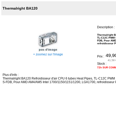
Thermalright BA120
Description :
Thermalright B
TL-C12C PWM S
FDB, Pour AMD
refroidisseur 
+ zoomez sur l'image
49,9
Prix :
41,58 
Stock :
72h SUR COM
Plus d'info :
Thermalright BA120 Refroidisseur d'air CPU 6 tubes Heat Pipes, TL-C12C PWM 
S-FDB, Pour AMD AM4/AM5 Intel 1700/1150/1151/1200, LGA1700, refroidisseur