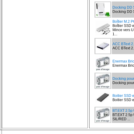
Docking DD 
Docking DD S
Boîtier M.2 
Boîtier SSD 
Mince vers U
1...
ACC BText 2
ACC BText 2.
Enermax Bri
Enermax Bric
Docking pour
Docking pour
Boitier SSD 
Boitier SSD e
BT.EXT 2.5p
BT.EXT 2.5p
SIL/RED ...