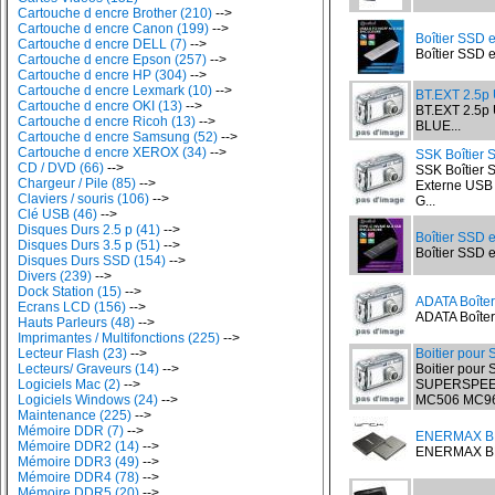
Cartouche d encre Brother (210)
-->
Cartouche d encre Canon (199)
-->
Boîtier SSD 
Cartouche d encre DELL (7)
-->
Boîtier SSD 
Cartouche d encre Epson (257)
-->
Cartouche d encre HP (304)
-->
Cartouche d encre Lexmark (10)
-->
BT.EXT 2.5p
Cartouche d encre OKI (13)
-->
BT.EXT 2.5p
Cartouche d encre Ricoh (13)
-->
BLUE...
Cartouche d encre Samsung (52)
-->
Cartouche d encre XEROX (34)
-->
SSK Boîtier
CD / DVD (66)
-->
SSK Boîtier 
Chargeur / Pile (85)
-->
Externe USB 
Claviers / souris (106)
-->
G...
Clé USB (46)
-->
Disques Durs 2.5 p (41)
-->
Boîtier SSD 
Disques Durs 3.5 p (51)
-->
Boîtier SSD 
Disques Durs SSD (154)
-->
Divers (239)
-->
Dock Station (15)
-->
ADATA Boît
Ecrans LCD (156)
-->
ADATA Boîter
Hauts Parleurs (48)
-->
Imprimantes / Multifonctions (225)
-->
Lecteur Flash (23)
-->
Boitier pour
Lecteurs/ Graveurs (14)
-->
Boitier pour
Logiciels Mac (2)
-->
SUPERSPEED)
Logiciels Windows (24)
-->
MC506 MC96
Maintenance (225)
-->
Mémoire DDR (7)
-->
ENERMAX BR
Mémoire DDR2 (14)
-->
ENERMAX BRI
Mémoire DDR3 (49)
-->
Mémoire DDR4 (78)
-->
Mémoire DDR5 (20)
-->