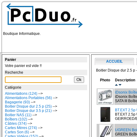
Boutique Informatique.
Panier
ACCUEIL
Votre panier est vide !!
Boitier Disque dur 2.5 p 
Recherche
Photo
Description
Catégorie
iDsonix Boîti
Alimentations (124)
-->
iDsonix Boît
Alimentations Portables (56)
-->
SATA III Boît
Bagagerie (93)
-->
Boitier Disque dur 2.5 p (25)
-->
BT.EXT 2.5p
Boitier Disque dur 3.5 p (21)
-->
BT.EXT 2.5p
Boitier NAS (11)
-->
GEIRROED/B
Boîtiers (102)
-->
Câbles (374)
-->
Cartes Mères (274)
-->
UGREEN Boi
Cartes Son (6)
-->
GREEN Boîti
Cartes Vidéos (152)
-->