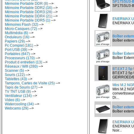
SP175SU3-BK 
Mémoire Portable DDR (8)
-->
SP175SU3-BK B
Mémoire Portable DDR2 (16)
-->
Mémoire Portable DDR3 (28)
-->
Mémoire Portable DDR4 (21)
-->
ENERMAX U
Mémoire Portable DDR5 (1)
-->
ENERMAX ULT
Mémoires Flash (32)
-->
Micro-Casques (72)
-->
Multimédia (6)
-->
Boîtier exter
Onduleurs (16)
-->
Boîtier exter
Papiers (29)
-->
Pc Complet (181)
-->
Port USB (39)
-->
Boîtier Exter
Portables (647)
-->
Boîtier Exter
Processeurs (170)
-->
Produit d entretien (13)
-->
Réseaux / Wifi (280)
-->
BT.EXT 2.5p
Scanner (5)
-->
BT.EXT 2.5p
Souris (122)
-->
GEIRROED/B
Tablettes (43)
-->
Tampons, Cartes de Visite (25)
-->
Mini M.2 NG
Tapis de Souris (27)
-->
Mini M.2 NGF
TV TNT USB (9)
-->
convertisse
Ventilateur (134)
-->
Di...
Video (6)
-->
Watercooling (34)
-->
Boîtier exter
Webcams (29)
-->
Boîtier exter
ENERMAX U
ENERMAX UL
Noir...