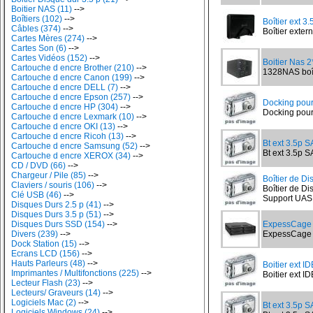
Boitier NAS (11)
-->
Boîtiers (102)
-->
Boîtier ext 3
Câbles (374)
-->
Boîtier exter
Cartes Mères (274)
-->
Cartes Son (6)
-->
Cartes Vidéos (152)
-->
Boitier Nas 
Cartouche d encre Brother (210)
-->
1328NAS boît
Cartouche d encre Canon (199)
-->
Cartouche d encre DELL (7)
-->
Cartouche d encre Epson (257)
-->
Docking pou
Cartouche d encre HP (304)
-->
Docking pour
Cartouche d encre Lexmark (10)
-->
Cartouche d encre OKI (13)
-->
Cartouche d encre Ricoh (13)
-->
Bt ext 3.5p 
Cartouche d encre Samsung (52)
-->
Bt ext 3.5p S
Cartouche d encre XEROX (34)
-->
CD / DVD (66)
-->
Chargeur / Pile (85)
-->
Boîtier de Di
Claviers / souris (106)
-->
Boîtier de D
Clé USB (46)
-->
Support UASP,
Disques Durs 2.5 p (41)
-->
Disques Durs 3.5 p (51)
-->
Disques Durs SSD (154)
-->
ExpessCage 
Divers (239)
-->
ExpessCage M
Dock Station (15)
-->
Ecrans LCD (156)
-->
Hauts Parleurs (48)
-->
Boitier ext ID
Imprimantes / Multifonctions (225)
-->
Boitier ext IDE
Lecteur Flash (23)
-->
Lecteurs/ Graveurs (14)
-->
Logiciels Mac (2)
-->
Bt ext 3.5p 
Logiciels Windows (24)
-->