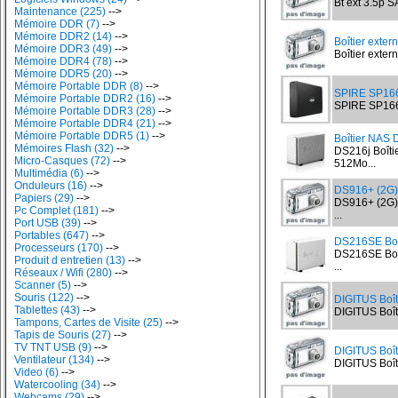
Bt ext 3.5p S
Maintenance (225)
-->
Mémoire DDR (7)
-->
Mémoire DDR2 (14)
-->
Boîtier exter
Mémoire DDR3 (49)
-->
Boîtier exter
Mémoire DDR4 (78)
-->
Mémoire DDR5 (20)
-->
Mémoire Portable DDR (8)
-->
SPIRE SP16
Mémoire Portable DDR2 (16)
-->
SPIRE SP16
Mémoire Portable DDR3 (28)
-->
Mémoire Portable DDR4 (21)
-->
Mémoire Portable DDR5 (1)
-->
Boîtier NAS 
Mémoires Flash (32)
-->
DS216j Boîti
Micro-Casques (72)
-->
512Mo...
Multimédia (6)
-->
Onduleurs (16)
-->
DS916+ (2G)
Papiers (29)
-->
DS916+ (2G)
Pc Complet (181)
-->
...
Port USB (39)
-->
Portables (647)
-->
DS216SE Boî
Processeurs (170)
-->
DS216SE Boî
Produit d entretien (13)
-->
...
Réseaux / Wifi (280)
-->
Scanner (5)
-->
Souris (122)
-->
DIGITUS Boît
Tablettes (43)
-->
DIGITUS Boît
Tampons, Cartes de Visite (25)
-->
Tapis de Souris (27)
-->
TV TNT USB (9)
-->
DIGITUS Boît
Ventilateur (134)
-->
DIGITUS Boît
Video (6)
-->
Watercooling (34)
-->
Webcams (29)
-->