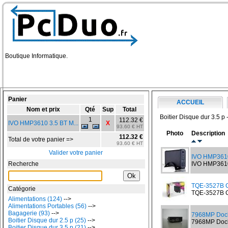
Boutique Informatique.
Panier
ACCUEIL
Nom et prix
Qté
Sup
Total
Boitier Disque dur 3.5 p 
1
112.32 €
IVO HMP3610 3.5 BT M...
X
93.60 € HT
Photo
Description
112.32 €
Total de votre panier =>
93.60 € HT
Valider votre panier
IVO HMP361
Recherche
IVO HMP361
TQE-3527B C
Catégorie
TQE-3527B C
Alimentations (124)
-->
Alimentations Portables (56)
-->
Bagagerie (93)
-->
7968MP Dock
Boitier Disque dur 2.5 p (25)
-->
7968MP Docki
Boitier Disque dur 3.5 p (21)
-->