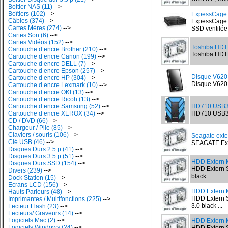
Boitier NAS (11)
-->
Boîtiers (102)
-->
ExpessCage 
Câbles (374)
-->
ExpessCage 
Cartes Mères (274)
-->
SSD ventilé
Cartes Son (6)
-->
Cartes Vidéos (152)
-->
Toshiba HDT
Cartouche d encre Brother (210)
-->
Toshiba HDTB
Cartouche d encre Canon (199)
-->
Cartouche d encre DELL (7)
-->
Cartouche d encre Epson (257)
-->
Disque V620
Cartouche d encre HP (304)
-->
Disque V620 
Cartouche d encre Lexmark (10)
-->
Cartouche d encre OKI (13)
-->
Cartouche d encre Ricoh (13)
-->
Cartouche d encre Samsung (52)
-->
HD710 USB3 
Cartouche d encre XEROX (34)
-->
HD710 USB3 2
CD / DVD (66)
-->
Chargeur / Pile (85)
-->
Claviers / souris (106)
-->
Seagate exte
Clé USB (46)
-->
SEAGATE Expa
Disques Durs 2.5 p (41)
-->
Disques Durs 3.5 p (51)
-->
HDD Extern M
Disques Durs SSD (154)
-->
HDD Extern 
Divers (239)
-->
black ...
Dock Station (15)
-->
Ecrans LCD (156)
-->
HDD Extern 
Hauts Parleurs (48)
-->
HDD Extern
Imprimantes / Multifonctions (225)
-->
3.0 black ...
Lecteur Flash (23)
-->
Lecteurs/ Graveurs (14)
-->
Logiciels Mac (2)
-->
HDD Extern M
Logiciels Windows (24)
-->