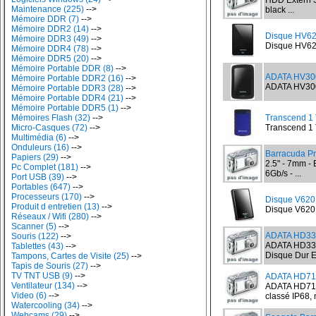
HDD Extern 
Maintenance (225)
-->
black ...
Mémoire DDR (7)
-->
Mémoire DDR2 (14)
-->
Disque HV6
Mémoire DDR3 (49)
-->
Disque HV620
Mémoire DDR4 (78)
-->
Mémoire DDR5 (20)
-->
Mémoire Portable DDR (8)
-->
ADATA HV300
Mémoire Portable DDR2 (16)
-->
ADATA HV300 
Mémoire Portable DDR3 (28)
-->
Mémoire Portable DDR4 (21)
-->
Mémoire Portable DDR5 (1)
-->
Mémoires Flash (32)
-->
Transcend 1 
Micro-Casques (72)
-->
Transcend 1 
Multimédia (6)
-->
Onduleurs (16)
-->
Barracuda Pr
Papiers (29)
-->
2.5" - 7mm -
Pc Complet (181)
-->
6Gb/s - ...
Port USB (39)
-->
Portables (647)
-->
Processeurs (170)
-->
Disque V620
Produit d entretien (13)
-->
Disque V620 
Réseaux / Wifi (280)
-->
Scanner (5)
-->
ADATA HD330
Souris (122)
-->
ADATA HD330
Tablettes (43)
-->
Disque Dur E
Tampons, Cartes de Visite (25)
-->
Tapis de Souris (27)
-->
TV TNT USB (9)
-->
ADATA HD710
Ventilateur (134)
-->
ADATA HD710 
Video (6)
-->
classé IP68, n
Watercooling (34)
-->
Webcams (29)
-->