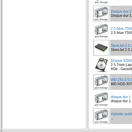
Disque dur 
Disque dur 2
2.5 blue 75
2.5 blue 750
StoreJet 2.
StoreJet 2.5
Disque SSH
2.5 7mm Lap
8Gb - Garanti
WD 2To 2.5
WD HDD INT
disque dur 1
disque dur 1.8
Hybride ssd/
...