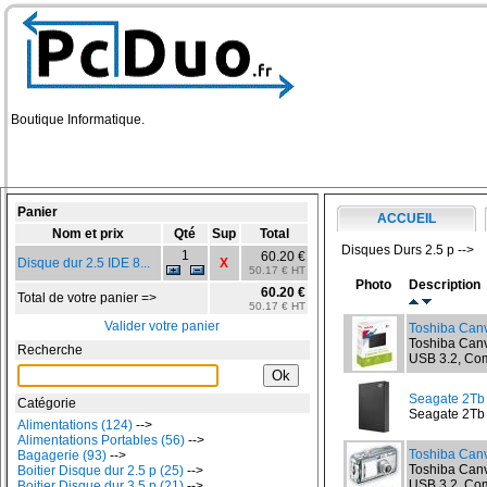
Boutique Informatique.
Panier
ACCUEIL
Nom et prix
Qté
Sup
Total
Disques Durs 2.5 p -->
1
60.20 €
Disque dur 2.5 IDE 8...
X
50.17 € HT
Photo
Description
60.20 €
Total de votre panier =>
50.17 € HT
Valider votre panier
Toshiba Canv
Toshiba Canvi
Recherche
USB 3.2, Com
Seagate 2T
Catégorie
Seagate 2Tb 
Alimentations (124)
-->
Alimentations Portables (56)
-->
Toshiba Canv
Bagagerie (93)
-->
Toshiba Canvi
Boitier Disque dur 2.5 p (25)
-->
USB 3.2, Com
Boitier Disque dur 3.5 p (21)
-->