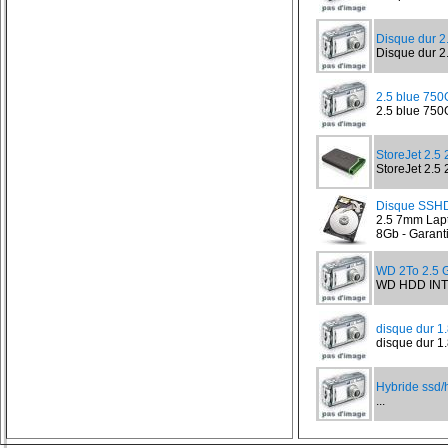
Disque dur 
Disque dur 2
2.5 blue 75
2.5 blue 750
StoreJet 2.
StoreJet 2.5
Disque SSH
2.5 7mm Lap
8Gb - Garanti
WD 2To 2.5
WD HDD INT
disque dur 1
disque dur 1.8
Hybride ssd/
...