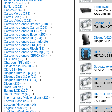
Boitier NAS (11)
-->
Boîtiers (102)
-->
ExpessCage 
Câbles (374)
-->
ExpessCage 
Cartes Mères (274)
-->
SSD ventilé
Cartes Son (6)
-->
Cartes Vidéos (152)
-->
Toshiba HDT
Cartouche d encre Brother (210)
-->
Toshiba HDTB
Cartouche d encre Canon (199)
-->
Cartouche d encre DELL (7)
-->
Cartouche d encre Epson (257)
-->
Disque V620
Cartouche d encre HP (304)
-->
Disque V620 
Cartouche d encre Lexmark (10)
-->
Cartouche d encre OKI (13)
-->
Cartouche d encre Ricoh (13)
-->
Cartouche d encre Samsung (52)
-->
HD710 USB3 
Cartouche d encre XEROX (34)
-->
HD710 USB3 2
CD / DVD (66)
-->
Chargeur / Pile (85)
-->
Claviers / souris (106)
-->
Seagate exte
Clé USB (46)
-->
SEAGATE Expa
Disques Durs 2.5 p (41)
-->
Disques Durs 3.5 p (51)
-->
HDD Extern M
Disques Durs SSD (154)
-->
HDD Extern 
Divers (239)
-->
black ...
Dock Station (15)
-->
Ecrans LCD (156)
-->
HDD Extern 
Hauts Parleurs (48)
-->
HDD Extern
Imprimantes / Multifonctions (225)
-->
3.0 black ...
Lecteur Flash (23)
-->
Lecteurs/ Graveurs (14)
-->
Logiciels Mac (2)
-->
HDD Extern M
Logiciels Windows (24)
-->