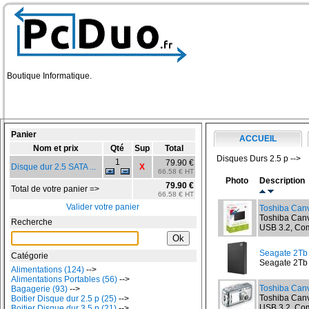
Boutique Informatique.
Panier
ACCUEIL
Nom et prix
Qté
Sup
Total
Disques Durs 2.5 p -->
1
79.90 €
Disque dur 2.5 SATA ...
X
66.58 € HT
Photo
Description
79.90 €
Total de votre panier =>
66.58 € HT
Valider votre panier
Toshiba Canv
Toshiba Canvi
Recherche
USB 3.2, Com
Seagate 2T
Catégorie
Seagate 2Tb 
Alimentations (124)
-->
Alimentations Portables (56)
-->
Toshiba Canv
Bagagerie (93)
-->
Toshiba Canvi
Boitier Disque dur 2.5 p (25)
-->
USB 3.2, Com
Boitier Disque dur 3.5 p (21)
-->