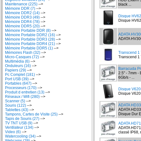
HDD Extern 
Maintenance (225)
-->
black ...
Mémoire DDR (7)
-->
Mémoire DDR2 (14)
-->
Disque HV6
Mémoire DDR3 (49)
-->
Disque HV620
Mémoire DDR4 (78)
-->
Mémoire DDR5 (20)
-->
Mémoire Portable DDR (8)
-->
ADATA HV300
Mémoire Portable DDR2 (16)
-->
ADATA HV300 
Mémoire Portable DDR3 (28)
-->
Mémoire Portable DDR4 (21)
-->
Mémoire Portable DDR5 (1)
-->
Mémoires Flash (32)
-->
Transcend 1 
Micro-Casques (72)
-->
Transcend 1 
Multimédia (6)
-->
Onduleurs (16)
-->
Barracuda Pr
Papiers (29)
-->
2.5" - 7mm -
Pc Complet (181)
-->
6Gb/s - ...
Port USB (39)
-->
Portables (647)
-->
Processeurs (170)
-->
Disque V620
Produit d entretien (13)
-->
Disque V620 
Réseaux / Wifi (280)
-->
Scanner (5)
-->
ADATA HD330
Souris (122)
-->
ADATA HD330
Tablettes (43)
-->
Disque Dur E
Tampons, Cartes de Visite (25)
-->
Tapis de Souris (27)
-->
TV TNT USB (9)
-->
ADATA HD710
Ventilateur (134)
-->
ADATA HD710 
Video (6)
-->
classé IP68, n
Watercooling (34)
-->
Webcams (29)
-->