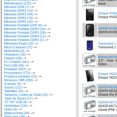
HDD Extern 
Maintenance (225)
-->
black ...
Mémoire DDR (7)
-->
Mémoire DDR2 (14)
-->
Disque HV6
Mémoire DDR3 (49)
-->
Disque HV620
Mémoire DDR4 (78)
-->
Mémoire DDR5 (20)
-->
Mémoire Portable DDR (8)
-->
ADATA HV300
Mémoire Portable DDR2 (16)
-->
ADATA HV300 
Mémoire Portable DDR3 (28)
-->
Mémoire Portable DDR4 (21)
-->
Mémoire Portable DDR5 (1)
-->
Mémoires Flash (32)
-->
Transcend 1 
Micro-Casques (72)
-->
Transcend 1 
Multimédia (6)
-->
Onduleurs (16)
-->
Barracuda Pr
Papiers (29)
-->
2.5" - 7mm -
Pc Complet (181)
-->
6Gb/s - ...
Port USB (39)
-->
Portables (647)
-->
Processeurs (170)
-->
Disque V620
Produit d entretien (13)
-->
Disque V620 
Réseaux / Wifi (280)
-->
Scanner (5)
-->
ADATA HD330
Souris (122)
-->
ADATA HD330
Tablettes (43)
-->
Disque Dur E
Tampons, Cartes de Visite (25)
-->
Tapis de Souris (27)
-->
TV TNT USB (9)
-->
ADATA HD710
Ventilateur (134)
-->
ADATA HD710 
Video (6)
-->
classé IP68, n
Watercooling (34)
-->
Webcams (29)
-->