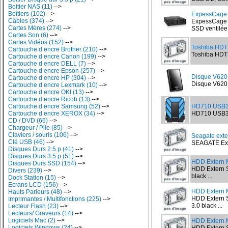
Boitier NAS (11)
-->
Boîtiers (102)
-->
ExpessCage 
Câbles (374)
-->
ExpessCage 
Cartes Mères (274)
-->
SSD ventilé
Cartes Son (6)
-->
Cartes Vidéos (152)
-->
Toshiba HDT
Cartouche d encre Brother (210)
-->
Toshiba HDTB
Cartouche d encre Canon (199)
-->
Cartouche d encre DELL (7)
-->
Cartouche d encre Epson (257)
-->
Disque V620
Cartouche d encre HP (304)
-->
Disque V620 
Cartouche d encre Lexmark (10)
-->
Cartouche d encre OKI (13)
-->
Cartouche d encre Ricoh (13)
-->
Cartouche d encre Samsung (52)
-->
HD710 USB3 
Cartouche d encre XEROX (34)
-->
HD710 USB3 2
CD / DVD (66)
-->
Chargeur / Pile (85)
-->
Claviers / souris (106)
-->
Seagate exte
Clé USB (46)
-->
SEAGATE Expa
Disques Durs 2.5 p (41)
-->
Disques Durs 3.5 p (51)
-->
HDD Extern M
Disques Durs SSD (154)
-->
HDD Extern 
Divers (239)
-->
black ...
Dock Station (15)
-->
Ecrans LCD (156)
-->
HDD Extern 
Hauts Parleurs (48)
-->
HDD Extern
Imprimantes / Multifonctions (225)
-->
3.0 black ...
Lecteur Flash (23)
-->
Lecteurs/ Graveurs (14)
-->
Logiciels Mac (2)
-->
HDD Extern M
Logiciels Windows (24)
-->