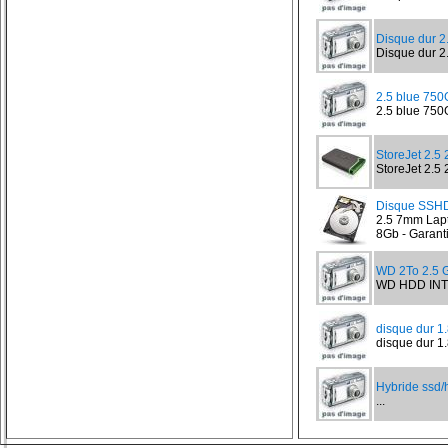
Disque dur 
Disque dur 2
2.5 blue 75
2.5 blue 750
StoreJet 2.
StoreJet 2.5
Disque SSH
2.5 7mm Lap
8Gb - Garanti
WD 2To 2.5
WD HDD INT
disque dur 1
disque dur 1.8
Hybride ssd/
...