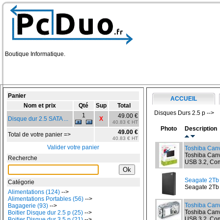
Boutique Informatique.
Panier
ACCUEIL
Nom et prix
Qté
Sup
Total
Disques Durs 2.5 p -->
1
49.00 €
Disque dur 2.5 SATA ...
X
40.83 € HT
Photo
Description
49.00 €
Total de votre panier =>
40.83 € HT
Valider votre panier
Toshiba Canv
Toshiba Canvi
Recherche
USB 3.2, Com
Seagate 2T
Catégorie
Seagate 2Tb 
Alimentations (124)
-->
Alimentations Portables (56)
-->
Toshiba Canv
Bagagerie (93)
-->
Toshiba Canvi
Boitier Disque dur 2.5 p (25)
-->
USB 3.2, Com
Boitier Disque dur 3.5 p (21)
-->