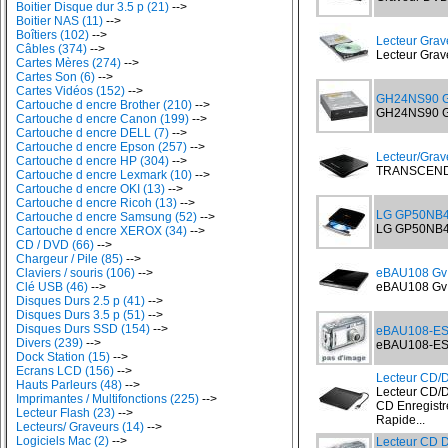
Boitier Disque dur 3.5 p (21)
-->
Boitier NAS (11)
-->
Boîtiers (102)
-->
Lecteur Grav
Câbles (374)
-->
Lecteur Grave
Cartes Mères (274)
-->
Cartes Son (6)
-->
Cartes Vidéos (152)
-->
GH24NS90 G
Cartouche d encre Brother (210)
-->
GH24NS90 Gr
Cartouche d encre Canon (199)
-->
Cartouche d encre DELL (7)
-->
Cartouche d encre Epson (257)
-->
Lecteur/Gra
Cartouche d encre HP (304)
-->
TRANSCEND L
Cartouche d encre Lexmark (10)
-->
Cartouche d encre OKI (13)
-->
Cartouche d encre Ricoh (13)
-->
LG GP50NB4
Cartouche d encre Samsung (52)
-->
LG GP50NB40 
Cartouche d encre XEROX (34)
-->
CD / DVD (66)
-->
Chargeur / Pile (85)
-->
Claviers / souris (106)
-->
eBAU108 Gv 
Clé USB (46)
-->
eBAU108 Gv 
Disques Durs 2.5 p (41)
-->
Disques Durs 3.5 p (51)
-->
Disques Durs SSD (154)
-->
eBAU108-ES
Divers (239)
-->
eBAU108-ES1
Dock Station (15)
-->
Ecrans LCD (156)
-->
Lecteur CD/
Hauts Parleurs (48)
-->
Lecteur CD/
Imprimantes / Multifonctions (225)
-->
CD Enregist
Lecteur Flash (23)
-->
Rapide...
Lecteurs/ Graveurs (14)
-->
Logiciels Mac (2)
-->
Lecteur CD 