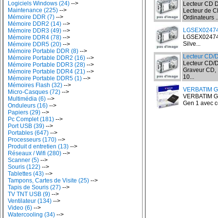
Logiciels Windows (24)
-->
Lecteur CD D
Maintenance (225)
-->
Lecteur de 
Mémoire DDR (7)
-->
Ordinateurs ..
Mémoire DDR2 (14)
-->
LGSEX02474
Mémoire DDR3 (49)
-->
LGSEX024749
Mémoire DDR4 (78)
-->
Silve...
Mémoire DDR5 (20)
-->
Mémoire Portable DDR (8)
-->
Lecteur CD/
Mémoire Portable DDR2 (16)
-->
Lecteur CD/
Mémoire Portable DDR3 (28)
-->
Graveur CD, 
Mémoire Portable DDR4 (21)
-->
10...
Mémoire Portable DDR5 (1)
-->
Mémoires Flash (32)
-->
VERBATIM Gr
Micro-Casques (72)
-->
VERBATIM Gra
Multimédia (6)
-->
Gen 1 avec c
Onduleurs (16)
-->
Papiers (29)
-->
Pc Complet (181)
-->
Port USB (39)
-->
Portables (647)
-->
Processeurs (170)
-->
Produit d entretien (13)
-->
Réseaux / Wifi (280)
-->
Scanner (5)
-->
Souris (122)
-->
Tablettes (43)
-->
Tampons, Cartes de Visite (25)
-->
Tapis de Souris (27)
-->
TV TNT USB (9)
-->
Ventilateur (134)
-->
Video (6)
-->
Watercooling (34)
-->