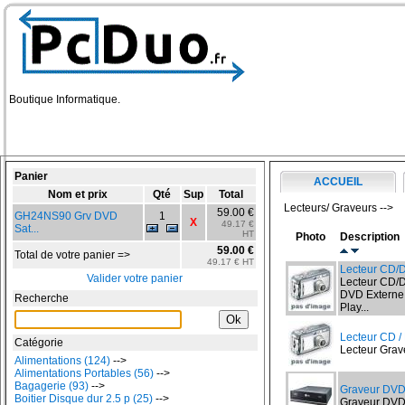
Boutique Informatique.
Panier
ACCUEIL
Nom et prix
Qté
Sup
Total
Lecteurs/ Graveurs -->
59.00 €
GH24NS90 Grv DVD
1
X
49.17 €
Sat...
HT
Photo
Description
59.00 €
Total de votre panier =>
49.17 € HT
Lecteur CD/
Valider votre panier
Lecteur CD/D
DVD Externe
Recherche
Play...
Lecteur CD /
Catégorie
Lecteur Grave
Alimentations (124)
-->
Alimentations Portables (56)
-->
Bagagerie (93)
-->
Graveur DVD
Boitier Disque dur 2.5 p (25)
-->
Graveur DVD 