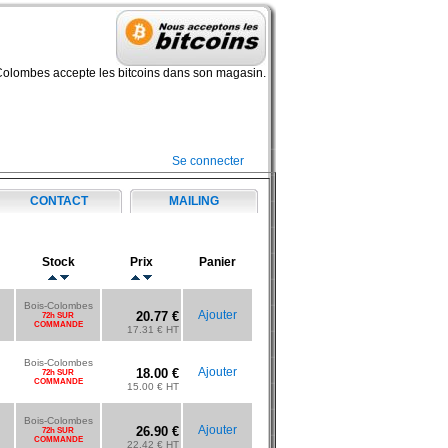
Colombes accepte les bitcoins dans son magasin.
Se connecter
CONTACT
MAILING
Stock
Prix
Panier
Bois-Colombes
Ajouter
20.77 €
72h SUR
COMMANDE
17.31 € HT
Bois-Colombes
Ajouter
18.00 €
72h SUR
COMMANDE
15.00 € HT
Bois-Colombes
Ajouter
26.90 €
72h SUR
COMMANDE
22.42 € HT