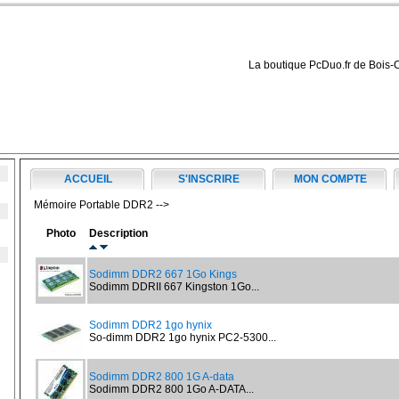
La boutique PcDuo.fr de Bois-
ACCUEIL
S'INSCRIRE
MON COMPTE
Mémoire Portable DDR2 -->
Photo
Description
Sodimm DDR2 667 1Go Kings
Sodimm DDRII 667 Kingston 1Go...
Sodimm DDR2 1go hynix
So-dimm DDR2 1go hynix PC2-5300...
Sodimm DDR2 800 1G A-data
Sodimm DDR2 800 1Go A-DATA...