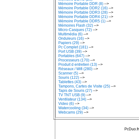
Mémoire Portable DDR (8)
-->
Mémoire Portable DDR2 (16)
-->
Mémoire Portable DDR3 (28)
-->
Mémoire Portable DDR4 (21)
-->
Mémoire Portable DDR5 (1)
-->
Mémoires Flash (32)
-->
Micro-Casques (72)
-->
Multimédia (6)
-->
Onduleurs (16)
-->
Papiers (29)
-->
Pc Complet (181)
-->
Port USB (39)
-->
Portables (647)
-->
Processeurs (170)
-->
Produit d entretien (13)
-->
Réseaux / Wifi (280)
-->
Scanner (5)
-->
Souris (122)
-->
Tablettes (43)
-->
Tampons, Cartes de Visite (25)
-->
Tapis de Souris (27)
-->
TV TNT USB (9)
-->
Ventilateur (134)
-->
Video (6)
-->
Watercooling (34)
-->
Webcams (29)
-->
PcDuo.fr