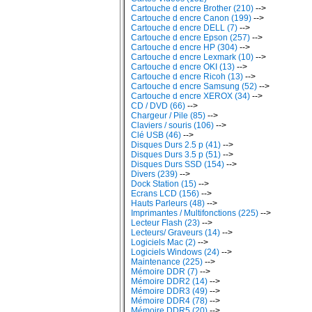
Cartouche d encre Brother (210)
-->
Cartouche d encre Canon (199)
-->
Cartouche d encre DELL (7)
-->
Cartouche d encre Epson (257)
-->
Cartouche d encre HP (304)
-->
Cartouche d encre Lexmark (10)
-->
Cartouche d encre OKI (13)
-->
Cartouche d encre Ricoh (13)
-->
Cartouche d encre Samsung (52)
-->
Cartouche d encre XEROX (34)
-->
CD / DVD (66)
-->
Chargeur / Pile (85)
-->
Claviers / souris (106)
-->
Clé USB (46)
-->
Disques Durs 2.5 p (41)
-->
Disques Durs 3.5 p (51)
-->
Disques Durs SSD (154)
-->
Divers (239)
-->
Dock Station (15)
-->
Ecrans LCD (156)
-->
Hauts Parleurs (48)
-->
Imprimantes / Multifonctions (225)
-->
Lecteur Flash (23)
-->
Lecteurs/ Graveurs (14)
-->
Logiciels Mac (2)
-->
Logiciels Windows (24)
-->
Maintenance (225)
-->
Mémoire DDR (7)
-->
Mémoire DDR2 (14)
-->
Mémoire DDR3 (49)
-->
Mémoire DDR4 (78)
-->
Mémoire DDR5 (20)
-->