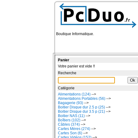
Boutique Informatique.
Panier
Votre panier est vide !!
Recherche
Catégorie
Alimentations (124)
-->
Alimentations Portables (56)
-->
Bagagerie (93)
-->
Boitier Disque dur 2.5 p (25)
-->
Boitier Disque dur 3.5 p (21)
-->
Boitier NAS (11)
-->
Boîtiers (102)
-->
Câbles (374)
-->
Cartes Mères (274)
-->
Cartes Son (6)
-->
Cartes Vidéos (152)
-->