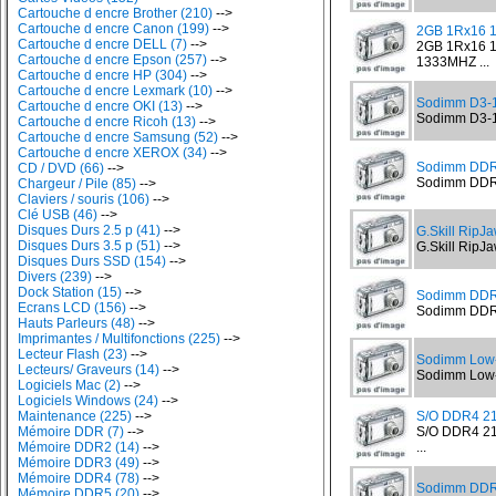
Cartouche d encre Brother (210)
-->
Cartouche d encre Canon (199)
-->
2GB 1Rx16 
Cartouche d encre DELL (7)
-->
2GB 1Rx16 1
Cartouche d encre Epson (257)
-->
1333MHZ ...
Cartouche d encre HP (304)
-->
Cartouche d encre Lexmark (10)
-->
Sodimm D3-1
Cartouche d encre OKI (13)
-->
Sodimm D3-16
Cartouche d encre Ricoh (13)
-->
Cartouche d encre Samsung (52)
-->
Cartouche d encre XEROX (34)
-->
Sodimm DDR
CD / DVD (66)
-->
Sodimm DDR3
Chargeur / Pile (85)
-->
Claviers / souris (106)
-->
Clé USB (46)
-->
Disques Durs 2.5 p (41)
-->
G.Skill Rip
Disques Durs 3.5 p (51)
-->
G.Skill Rip
Disques Durs SSD (154)
-->
Divers (239)
-->
Dock Station (15)
-->
Sodimm DDR
Ecrans LCD (156)
-->
Sodimm DDR3
Hauts Parleurs (48)
-->
Imprimantes / Multifonctions (225)
-->
Lecteur Flash (23)
-->
Sodimm Low
Lecteurs/ Graveurs (14)
-->
Sodimm Low-
Logiciels Mac (2)
-->
Logiciels Windows (24)
-->
Maintenance (225)
-->
S/O DDR4 21
Mémoire DDR (7)
-->
S/O DDR4 2
Mémoire DDR2 (14)
-->
...
Mémoire DDR3 (49)
-->
Mémoire DDR4 (78)
-->
Sodimm DDR
Mémoire DDR5 (20)
-->