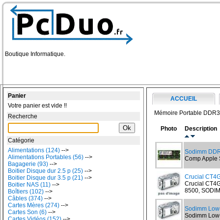
Boutique Informatique.
Panier
ACCUEIL
Votre panier est vide !!
Mémoire Portable DDR3 
Recherche
Photo
Description
Catégorie
Alimentations (124)
-->
Sodimm DDR
Alimentations Portables (56)
-->
Comp Apple 
Bagagerie (93)
-->
Boitier Disque dur 2.5 p (25)
-->
Crucial CT
Boitier Disque dur 3.5 p (21)
-->
Crucial CT4
Boitier NAS (11)
-->
8500, SODIMM
Boîtiers (102)
-->
Câbles (374)
-->
Cartes Mères (274)
-->
Sodimm Low
Cartes Son (6)
-->
Sodimm Low-
Cartes Vidéos (152)
-->