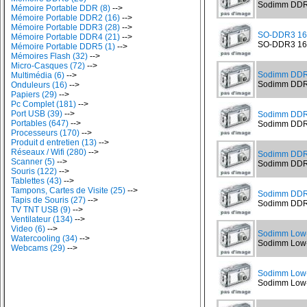
Sodimm DDR3
Mémoire Portable DDR (8)
-->
Mémoire Portable DDR2 (16)
-->
Mémoire Portable DDR3 (28)
-->
SO-DDR3 16
Mémoire Portable DDR4 (21)
-->
SO-DDR3 160
Mémoire Portable DDR5 (1)
-->
Mémoires Flash (32)
-->
Micro-Casques (72)
-->
Sodimm DDR
Multimédia (6)
-->
Sodimm DDR
Onduleurs (16)
-->
Papiers (29)
-->
Pc Complet (181)
-->
Port USB (39)
-->
Sodimm DDR
Portables (647)
-->
Sodimm DDR3
Processeurs (170)
-->
Produit d entretien (13)
-->
Réseaux / Wifi (280)
-->
Sodimm DDR
Scanner (5)
-->
Sodimm DDR3
Souris (122)
-->
Tablettes (43)
-->
Tampons, Cartes de Visite (25)
-->
Sodimm DDR
Tapis de Souris (27)
-->
Sodimm DDR
TV TNT USB (9)
-->
Ventilateur (134)
-->
Video (6)
-->
Sodimm Low-
Watercooling (34)
-->
Sodimm Low-
Webcams (29)
-->
Sodimm Low
Sodimm Low-