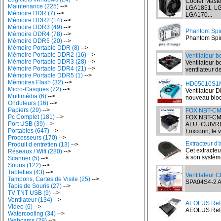
Cooler Master
Maintenance (225)
-->
LGA1851, LG
Mémoire DDR (7)
-->
LGA170...
Mémoire DDR2 (14)
-->
Mémoire DDR3 (49)
-->
Phantom Spir
Mémoire DDR4 (78)
-->
Phantom Spiri
Mémoire DDR5 (20)
-->
Mémoire Portable DDR (8)
-->
Mémoire Portable DDR2 (16)
-->
Ventilateur b
Mémoire Portable DDR3 (28)
-->
Ventilateur b
Mémoire Portable DDR4 (21)
-->
ventilateur d
Mémoire Portable DDR5 (1)
-->
Mémoires Flash (32)
-->
HD05010S1M4
Micro-Casques (72)
-->
Ventilateur D
Multimédia (6)
-->
nouveau bloc 
Onduleurs (16)
-->
Papiers (29)
-->
FOX NBT-CM
Pc Complet (181)
-->
FOX NBT-CM
Port USB (39)
-->
ALU+CUIVRE 2
Portables (647)
-->
Foxconn, le v
Processeurs (170)
-->
Extracteur d'
Produit d entretien (13)
-->
Cet extracteur
Réseaux / Wifi (280)
-->
à son système
Scanner (5)
-->
Souris (122)
-->
Tablettes (43)
-->
Ventilateur 
Tampons, Cartes de Visite (25)
-->
SPA04S4-2 AM
Tapis de Souris (27)
-->
TV TNT USB (9)
-->
Ventilateur (134)
-->
AEOLUS Refr
Video (6)
-->
AEOLUS Refroi
Watercooling (34)
-->
Webcams (29)
-->