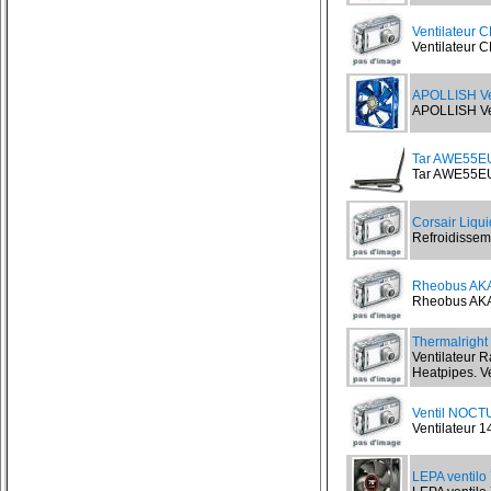
Ventilateur 
Ventilateur C
APOLLISH Ve
APOLLISH Veg
Tar AWE55EU
Tar AWE55EU 
Corsair Liqu
Refroidisseme
Rheobus AK
Rheobus AKA
Thermalrig
Ventilateur 
Heatpipes. Ve
Ventil NOCT
Ventilateur
LEPA ventilo