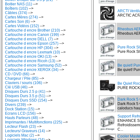
Boitier NAS (11)
-->
Boîtiers (102)
-->
ARCTI Venti
Câbles (374)
-->
ARCTIC ACF
Cartes Mères (274)
-->
Cartes Son (6)
-->
Cartes Vidéos (152)
-->
Rheobus AE
Cartouche d encre Brother (210)
-->
Rheobus AER
Cartouche d encre Canon (199)
-->
Cartouche d encre DELL (7)
-->
Cartouche d encre Epson (257)
-->
Pure Rock S
Cartouche d encre HP (304)
-->
Pure Rock Sl
Cartouche d encre Lexmark (10)
-->
Cartouche d encre OKI (13)
-->
Cartouche d encre Ricoh (13)
-->
Cartouche d encre Samsung (52)
-->
Be quiet! Pu
Cartouche d encre XEROX (34)
-->
Be quiet! Pur
CD / DVD (66)
-->
Chargeur / Pile (85)
-->
Claviers / souris (106)
-->
Be Quiet Roc
Clé USB (46)
-->
PURE ROCK P
Disques Durs 2.5 p (41)
-->
Disques Durs 3.5 p (51)
-->
Dark Rock 5 
Disques Durs SSD (154)
-->
Dark Rock 5 
Divers (239)
-->
caloducs haut
Dock Station (15)
-->
Ecrans LCD (156)
-->
Support Refr
Hauts Parleurs (48)
-->
ENHANCE Sup
Imprimantes / Multifonctions (225)
-->
Refroidisseme
Lecteur Flash (23)
-->
C...
Lecteurs/ Graveurs (14)
-->
Logiciels Mac (2)
-->
Cooler Maste
Logiciels Windows (24)
-->