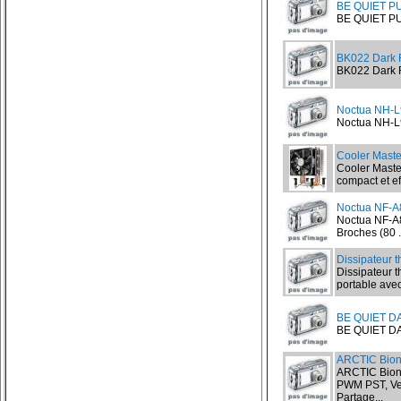
BE QUIET P
BE QUIET P
BK022 Dark 
BK022 Dark R
Noctua NH-L9
Noctua NH-L9
Cooler Maste
Cooler Maste
compact et eff
Noctua NF-A
Noctua NF-A8
Broches (80 .
Dissipateur 
Dissipateur 
portable avec
BE QUIET D
BE QUIET DA
ARCTIC Bion
ARCTIC Bioni
PWM PST, Ven
Partage...