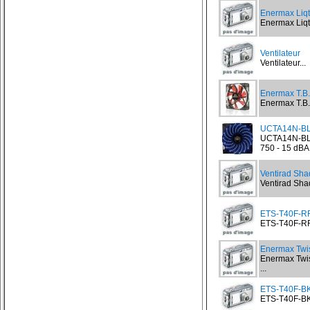
Enermax Liq
Enermax Liqt
Ventilateur
Ventilateur...
Enermax T.B
Enermax T.B.
UCTA14N-BL 
UCTA14N-BL 
750 - 15 dBA.
Ventirad Sh
Ventirad Sh
ETS-T40F-RF 
ETS-T40F-RF 
Enermax Twi
Enermax Twis
...
ETS-T40F-BK 
ETS-T40F-BK 
...