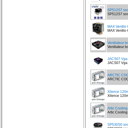
SP512S7 soc
SP512S7 sock
MAX Ventilo
MAX Ventilo 
Ventilateur b
Ventilateur bo
JACS07 Vga c
JACS07 Vga ch
ARCTIC COO
ARCTIC COOLI
Xilence 120
Xilence 120m
Artic Coolin
Artic Cooling
SP530S0 soc