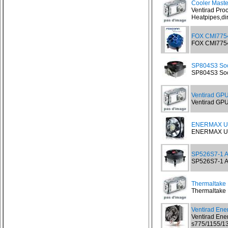
Cooler Maste
Ventirad Pro
Heatpipes,dir
FOX CMI775
FOX CMI775
SP804S3 Soc
SP804S3 Soc
Ventirad GPU
Ventirad GPU 
ENERMAX UC
ENERMAX UCT
SP526S7-1 A
SP526S7-1 Al
Thermaltake 
Thermaltake F
Ventirad En
Ventirad Ene
s775/1155/13