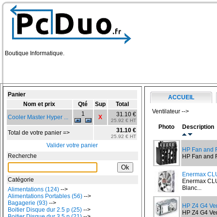
Boutique Informatique.
Panier
ACCUEIL
Nom et prix
Qté
Sup
Total
Ventilateur -->
1
31.10 €
Cooler Master Hyper ...
X
25.92 € HT
Photo
Description
31.10 €
Total de votre panier =>
25.92 € HT
Valider votre panier
HP Fan and 
Recherche
HP Fan and F
Enermax C
Catégorie
Enermax CLU
Blanc...
Alimentations (124)
-->
Alimentations Portables (56)
-->
Bagagerie (93)
-->
HP Z4 G4 Ven
Boitier Disque dur 2.5 p (25)
-->
HP Z4 G4 Vent
Boitier Disque dur 3.5 p (21)
-->