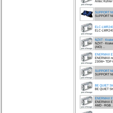
Antec Kühler 
SUPPORT NB
SUPPORT NB
ELC-LMR240S
ELC-LMR240S-
NZXT - Krake
NZXT - Krake
(AIO) ...
ENERMAX E
ENERMAX ref
230W+ TDP Ga
SUPPORT NB
SUPPORT NB
BE QUIET Sh
BE QUIET Sha
ENERMAX ET
ENERMAX ET
AMD - RGB...