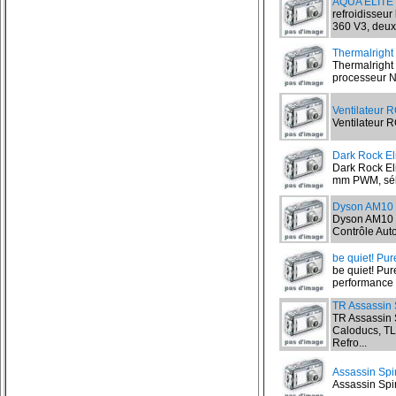
AQUA ELITE 
refroidisseu
360 V3, deux
Thermalright
Thermalright 
processeur No
Ventilateur 
Ventilateur R
Dark Rock Eli
Dark Rock Eli
mm PWM, séle
Dyson AM10
Dyson AM10 Hu
Contrôle Auto
be quiet! Pu
be quiet! Pur
performance d
TR Assassin 
TR Assassin 
Caloducs, T
Refro...
Assassin Spir
Assassin Spiri