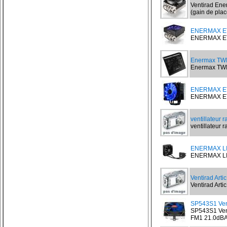
Ventirad Ene
(gain de place
ENERMAX ET
ENERMAX ETD
Enermax TW
Enermax TWI
ENERMAX ET
ENERMAX ETS
ventillateur r
ventillateur ra
ENERMAX LI
ENERMAX LIQ
Ventirad Arti
Ventirad Artic
SP543S1 Vent
SP543S1 Vent
FM1 21.0dBA.