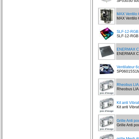
SP530S0 sock
MAX Ventilo
MAX Ventilo 
SLF-12-RGB V
SLF-12-RGB V
ENERMAX CA
ENERMAX CAVA
Ventilateur 
SP06015S1M3
Rheobus LIA
Rheobus LIAN
Kit anti Vibr
Kit anti Vibra
Grille Anti p
Grille Anti po
grille Mesh A