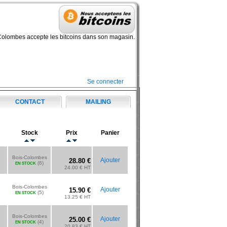
Colombes accepte les bitcoins dans son magasin.
Se connecter
CONTACT
MAILING
Stock
Prix
Panier
Bois-Colombes
Ajouter
28.80 €
(6)
EN STOCK
24.00 € HT
Bois-Colombes
Ajouter
15.90 €
(5)
EN STOCK
13.25 € HT
Bois-Colombes
Ajouter
25.00 €
(4)
EN STOCK
20.83 € HT