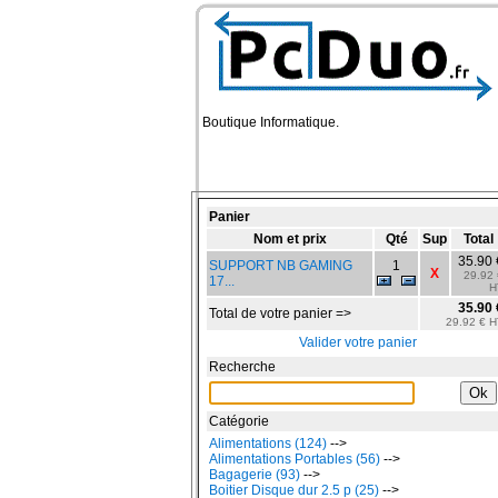
Boutique Informatique.
Panier
Nom et prix
Qté
Sup
Total
35.90 
SUPPORT NB GAMING
1
X
29.92 
17...
H
35.90 
Total de votre panier =>
29.92 € H
Valider votre panier
Recherche
Catégorie
Alimentations (124)
-->
Alimentations Portables (56)
-->
Bagagerie (93)
-->
Boitier Disque dur 2.5 p (25)
-->