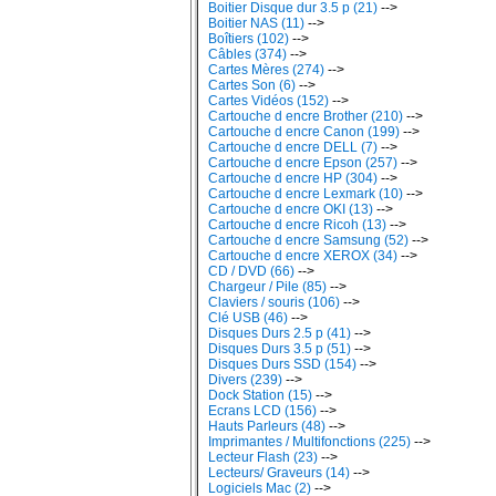
Boitier Disque dur 3.5 p (21)
-->
Boitier NAS (11)
-->
Boîtiers (102)
-->
Câbles (374)
-->
Cartes Mères (274)
-->
Cartes Son (6)
-->
Cartes Vidéos (152)
-->
Cartouche d encre Brother (210)
-->
Cartouche d encre Canon (199)
-->
Cartouche d encre DELL (7)
-->
Cartouche d encre Epson (257)
-->
Cartouche d encre HP (304)
-->
Cartouche d encre Lexmark (10)
-->
Cartouche d encre OKI (13)
-->
Cartouche d encre Ricoh (13)
-->
Cartouche d encre Samsung (52)
-->
Cartouche d encre XEROX (34)
-->
CD / DVD (66)
-->
Chargeur / Pile (85)
-->
Claviers / souris (106)
-->
Clé USB (46)
-->
Disques Durs 2.5 p (41)
-->
Disques Durs 3.5 p (51)
-->
Disques Durs SSD (154)
-->
Divers (239)
-->
Dock Station (15)
-->
Ecrans LCD (156)
-->
Hauts Parleurs (48)
-->
Imprimantes / Multifonctions (225)
-->
Lecteur Flash (23)
-->
Lecteurs/ Graveurs (14)
-->
Logiciels Mac (2)
-->