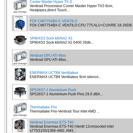
Cooler Master Hyper TX-3
Ventirad Processeur Cooler Master Hyper TX3-9cm,
Heatpipes,direct Touch...
FOX CMI7754BX-C VENTILO
FOX CMI7754BX-C VENTILO CPU 775 ALU+CUIVRE 18-26DB..
SP804S3 Sock k8/Am2 X2
SP804S3 Sock k8/Am2 X2 6400 26db...
Ventirad GPU ATI 48xx
Ventirad GPU ATI 48xx...
ENERMAX UCTB9 Ventilateur
ENERMAX UCTB9 Ventilateur 9cm silence...
SP526S7-1 Alumimium Push
SP526S7-1 Alumimium Push Pins 29.0 dBA...
Thermaltake Frio
Thermaltake Frio-Ventirad Tour Intel AMD ...
Ventirad Enermax ETS-T40
Ventirad Enermax ETS-T40 (Ventil 12cm)socket intel
s775/1155/1366-AM2, AM3...