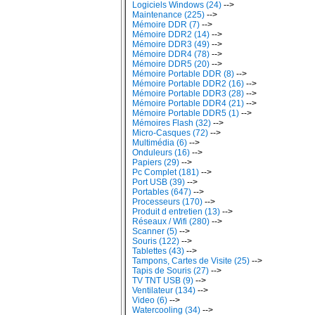
Logiciels Windows (24)
-->
Maintenance (225)
-->
Mémoire DDR (7)
-->
Mémoire DDR2 (14)
-->
Mémoire DDR3 (49)
-->
Mémoire DDR4 (78)
-->
Mémoire DDR5 (20)
-->
Mémoire Portable DDR (8)
-->
Mémoire Portable DDR2 (16)
-->
Mémoire Portable DDR3 (28)
-->
Mémoire Portable DDR4 (21)
-->
Mémoire Portable DDR5 (1)
-->
Mémoires Flash (32)
-->
Micro-Casques (72)
-->
Multimédia (6)
-->
Onduleurs (16)
-->
Papiers (29)
-->
Pc Complet (181)
-->
Port USB (39)
-->
Portables (647)
-->
Processeurs (170)
-->
Produit d entretien (13)
-->
Réseaux / Wifi (280)
-->
Scanner (5)
-->
Souris (122)
-->
Tablettes (43)
-->
Tampons, Cartes de Visite (25)
-->
Tapis de Souris (27)
-->
TV TNT USB (9)
-->
Ventilateur (134)
-->
Video (6)
-->
Watercooling (34)
-->