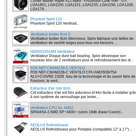
Cooler Master Hyper 612 Apex - Prozessor-Luftk?hler - (f?r:
LGA1851, LGA1150, LGA1151, LGA1155, LGA1156, LGA1200,
LGA170...
Phantom Spirit 120
Phantom Spirit 120 Ventirad...
Ventilateur boitier 8cm S
Ventilateur boitier 8cm Silencieux. Spire fabrique une tailles de
ventilateur de variété larges pour tous vos besoins ...
HD05010S1M4 Ventilateur
Ventilateur Disque dure ball bearing. Spire développe son
nouveau bloc de 2 ventilateurs pour le refroidissement des di...
FOX NBT-CMAM22B-C VENTILO
FOX NBT-CMAM22B-C VENTILO CPU AM2/939/754
ALU+CUIVRE 23DB. Issu de la technologie et du savoir faire de
Foxconn, le vent...
Extracteur d'air noir 8cm
Cet extracteur d'air est très astucieux et très facile à installer grâ
à son système de verrouillage par levier....
Ventilateur CPU So. A/462
SPA04S4-2 AMD XP~3400+ cuivre 19db (base Cuivre)...
AEOLUS Refroidisseur
AEOLUS Refroidisseur pour Portable (compatible 12'' à 17'')...