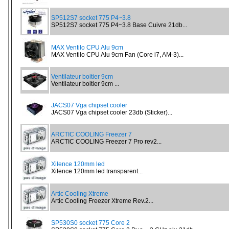
SP512S7 socket 775 P4~3.8
SP512S7 socket 775 P4~3.8 Base Cuivre 21db...
MAX Ventilo CPU Alu 9cm
MAX Ventilo CPU Alu 9cm Fan (Core i7, AM-3)...
Ventilateur boitier 9cm
Ventilateur boitier 9cm ...
JACS07 Vga chipset cooler
JACS07 Vga chipset cooler 23db (Sticker)...
ARCTIC COOLING Freezer 7
ARCTIC COOLING Freezer 7 Pro rev2...
Xilence 120mm led
Xilence 120mm led transparent...
Artic Cooling Xtreme
Artic Cooling Freezer Xtreme Rev.2...
SP530S0 socket 775 Core 2