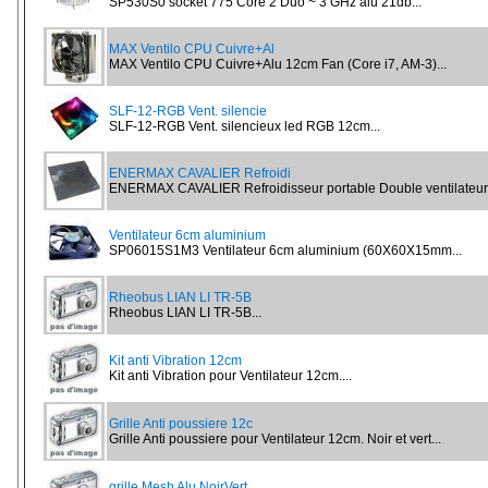
SP530S0 socket 775 Core 2 Duo ~ 3 GHz alu 21db...
MAX Ventilo CPU Cuivre+Al
MAX Ventilo CPU Cuivre+Alu 12cm Fan (Core i7, AM-3)...
SLF-12-RGB Vent. silencie
SLF-12-RGB Vent. silencieux led RGB 12cm...
ENERMAX CAVALIER Refroidi
ENERMAX CAVALIER Refroidisseur portable Double ventilateur.
Ventilateur 6cm aluminium
SP06015S1M3 Ventilateur 6cm aluminium (60X60X15mm...
Rheobus LIAN LI TR-5B
Rheobus LIAN LI TR-5B...
Kit anti Vibration 12cm
Kit anti Vibration pour Ventilateur 12cm....
Grille Anti poussiere 12c
Grille Anti poussiere pour Ventilateur 12cm. Noir et vert...
grille Mesh Alu NoirVert