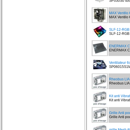
SP530S0 sock
MAX Ventilo
MAX Ventilo 
SLF-12-RGB V
SLF-12-RGB V
ENERMAX CA
ENERMAX CAVA
Ventilateur 
SP06015S1M3
Rheobus LIA
Rheobus LIAN
Kit anti Vibr
Kit anti Vibra
Grille Anti p
Grille Anti po
grille Mesh A