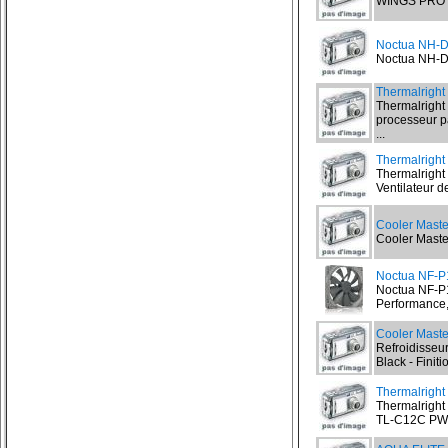
WINGS PRO 4
Noctua NH-
Noctua NH-D1
Thermalright
Thermalright
processeur p
...
Thermalrigh
Thermalrigh
Ventilateur d
Cooler Maste
Cooler Maste
Noctua NF-P
Noctua NF-P1
Performance, 
Cooler Maste
Refroidisseu
Black - Finit
Thermalrigh
Thermalright
TL-C12C PWM 