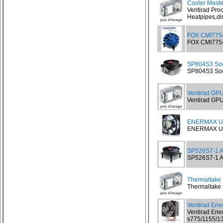
Cooler Maste
Ventirad Pro
Heatpipes,dir
FOX CMI775
FOX CMI775
SP804S3 Soc
SP804S3 Soc
Ventirad GPU
Ventirad GPU 
ENERMAX UC
ENERMAX UCT
SP526S7-1 A
SP526S7-1 Al
Thermaltake 
Thermaltake F
Ventirad En
Ventirad Ene
s775/1155/13