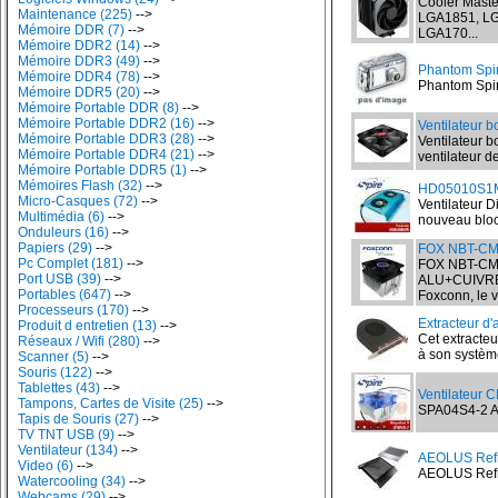
Cooler Master
Maintenance (225)
-->
LGA1851, LG
Mémoire DDR (7)
-->
LGA170...
Mémoire DDR2 (14)
-->
Mémoire DDR3 (49)
-->
Phantom Spir
Mémoire DDR4 (78)
-->
Phantom Spiri
Mémoire DDR5 (20)
-->
Mémoire Portable DDR (8)
-->
Mémoire Portable DDR2 (16)
-->
Ventilateur b
Mémoire Portable DDR3 (28)
-->
Ventilateur b
Mémoire Portable DDR4 (21)
-->
ventilateur d
Mémoire Portable DDR5 (1)
-->
Mémoires Flash (32)
-->
HD05010S1M4
Micro-Casques (72)
-->
Ventilateur D
Multimédia (6)
-->
nouveau bloc 
Onduleurs (16)
-->
Papiers (29)
-->
FOX NBT-CM
Pc Complet (181)
-->
FOX NBT-CM
Port USB (39)
-->
ALU+CUIVRE 2
Portables (647)
-->
Foxconn, le v
Processeurs (170)
-->
Extracteur d'
Produit d entretien (13)
-->
Cet extracteur
Réseaux / Wifi (280)
-->
à son système
Scanner (5)
-->
Souris (122)
-->
Tablettes (43)
-->
Ventilateur 
Tampons, Cartes de Visite (25)
-->
SPA04S4-2 AM
Tapis de Souris (27)
-->
TV TNT USB (9)
-->
Ventilateur (134)
-->
AEOLUS Refr
Video (6)
-->
AEOLUS Refroi
Watercooling (34)
-->
Webcams (29)
-->