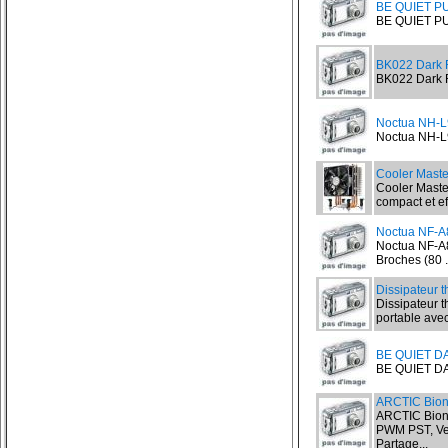
BE QUIET P
BE QUIET P
BK022 Dark 
BK022 Dark R
Noctua NH-L9
Noctua NH-L9
Cooler Maste
Cooler Maste
compact et eff
Noctua NF-A
Noctua NF-A8
Broches (80 .
Dissipateur 
Dissipateur 
portable avec
BE QUIET D
BE QUIET DA
ARCTIC Bion
ARCTIC Bioni
PWM PST, Ven
Partage...