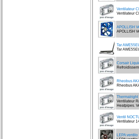
Ventilateur 
Ventilateur C
APOLLISH Ve
APOLLISH Veg
Tar AWE55EU
Tar AWE55EU 
Corsair Liqu
Refroidisseme
Rheobus AK
Rheobus AKA
Thermalrig
Ventilateur 
Heatpipes. Ve
Ventil NOCT
Ventilateur
LEPA ventilo