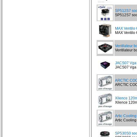
SP512S7 soc
SP512S7 sock
MAX Ventilo
MAX Ventilo 
Ventilateur b
Ventilateur bo
JACS07 Vga c
JACS07 Vga ch
ARCTIC COO
ARCTIC COOLI
Xilence 120
Xilence 120m
Artic Coolin
Artic Cooling
SP530S0 soc