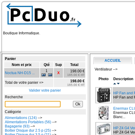
Boutique Informatique.
Panier
ACCUEIL
Nom et prix
Qté
Sup
Total
Ventilateur -->
1
198.00 €
Noctua NH-D15 ...
X
165.00 € HT
Photo
Description
198.00 €
Total de votre panier =>
165.00 € HT
Valider votre panier
HP Fan and 
Recherche
HP Fan and F
Enermax C
Catégorie
Enermax CLU
Blanc...
Alimentations (124)
-->
Alimentations Portables (56)
-->
Bagagerie (93)
-->
HP Z4 G4 Ven
Boitier Disque dur 2.5 p (25)
-->
HP Z4 G4 Vent
Boitier Disque dur 3.5 p (21)
-->