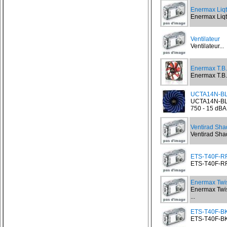
Enermax Liq
Enermax Liqt
Ventilateur
Ventilateur...
Enermax T.B
Enermax T.B.
UCTA14N-BL 
UCTA14N-BL 
750 - 15 dBA.
Ventirad Sh
Ventirad Sh
ETS-T40F-RF 
ETS-T40F-RF 
Enermax Twi
Enermax Twis
...
ETS-T40F-BK 
ETS-T40F-BK 
...