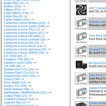
Boitier NAS (11)
-->
Boîtiers (102)
-->
ARCTI Venti
Câbles (374)
-->
ARCTIC ACF
Cartes Mères (274)
-->
Cartes Son (6)
-->
Cartes Vidéos (152)
-->
Rheobus AE
Cartouche d encre Brother (210)
-->
Rheobus AER
Cartouche d encre Canon (199)
-->
Cartouche d encre DELL (7)
-->
Cartouche d encre Epson (257)
-->
Pure Rock S
Cartouche d encre HP (304)
-->
Pure Rock Sl
Cartouche d encre Lexmark (10)
-->
Cartouche d encre OKI (13)
-->
Cartouche d encre Ricoh (13)
-->
Cartouche d encre Samsung (52)
-->
Be quiet! Pu
Cartouche d encre XEROX (34)
-->
Be quiet! Pur
CD / DVD (66)
-->
Chargeur / Pile (85)
-->
Claviers / souris (106)
-->
Be Quiet Roc
Clé USB (46)
-->
PURE ROCK P
Disques Durs 2.5 p (41)
-->
Disques Durs 3.5 p (51)
-->
Dark Rock 5 
Disques Durs SSD (154)
-->
Dark Rock 5 
Divers (239)
-->
caloducs haut
Dock Station (15)
-->
Ecrans LCD (156)
-->
Support Refr
Hauts Parleurs (48)
-->
ENHANCE Sup
Imprimantes / Multifonctions (225)
-->
Refroidisseme
Lecteur Flash (23)
-->
C...
Lecteurs/ Graveurs (14)
-->
Logiciels Mac (2)
-->
Cooler Maste
Logiciels Windows (24)
-->