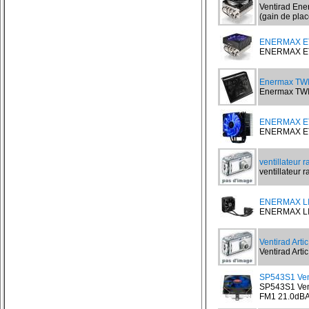
Ventirad Ene
(gain de place
ENERMAX ET
ENERMAX ETD
Enermax TW
Enermax TWI
ENERMAX ET
ENERMAX ETS
ventillateur r
ventillateur ra
ENERMAX LI
ENERMAX LIQ
Ventirad Arti
Ventirad Artic
SP543S1 Vent
SP543S1 Vent
FM1 21.0dBA.