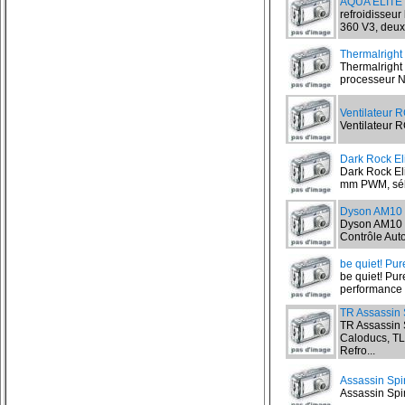
AQUA ELITE 
refroidisseu
360 V3, deux
Thermalright
Thermalright 
processeur No
Ventilateur 
Ventilateur R
Dark Rock Eli
Dark Rock Eli
mm PWM, séle
Dyson AM10
Dyson AM10 Hu
Contrôle Auto
be quiet! Pu
be quiet! Pur
performance d
TR Assassin 
TR Assassin 
Caloducs, T
Refro...
Assassin Spir
Assassin Spiri