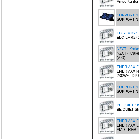
Antec Kühler 
SUPPORT NB
SUPPORT NB
ELC-LMR240S
ELC-LMR240S-
NZXT - Krake
NZXT - Krake
(AIO) ...
ENERMAX E
ENERMAX ref
230W+ TDP Ga
SUPPORT NB
SUPPORT NB
BE QUIET Sh
BE QUIET Sha
ENERMAX ET
ENERMAX ET
AMD - RGB...