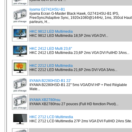
iiyama G2741HSU-B1
iiyama Ecran G-Master Black Hawk, G2741HSU-B1 IPS,
FreeSync/Adaptive Sync, 1920x1080@144Hz, 1ms, 350cd Haut
parleurs, H...
HKC 9812 LED Multimedia
HKC 9812 LED Multimedia 18,5P 2ms VGA DVI...
HKC 2412 LED Multi 23,6"
HKC 2412 LED Multimedia 23,6P 2ms VGA DVI FullHD 3Ans...
HKC 2212 LED Multimedia
HKC 2212 LED Multimedia 21,6P 2ms DVI VGA 3Ans...
IIYAMA B2280HSD-B1 22'
IIYAMA B2280HSD-B1 22" 5ms VGA/DVI HP + Pied Réglable
Mate...
IIYAMA XB2780hsu
IIYAMA XB2780hsu 27 pouces (Full HD fonction Pivot)...
HKC 2712 LCD Multimedia
HKC 2712 LCD Multimedia 27P 2ms VGA DVI FullHD 2Ans Site..