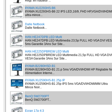
Régl. en hauteur ...
IIYAMA XU2293HS-B6
IIYAMA XU2293HS-B6 22 IPS LED,16/9, FHD HP,VGA/DVI/HDM
ultra-mince...
Dalle Netbook
Dalle Netbook...
HAN HE247DPB LED Multi
HAN HE247DPB LED Multimedia 23,5p FULL HD VGA DVI VES
5ms Garantie 3Ans Sur Site...
HAN HE225DPBREW LED Multi
HAN HE225DPBREW LED Multimedia 21,5p FULL HD VGA DVI
VESA Garantie 3Ans Sur Site...
IIYAMA B2280HSD-B1
IIYAMA B2280HSD-B1 21.p 5ms VGA/DVI/HDMI HP Réglable No
Alimentation Interne...
IIYAMA XU2590HS-B1 25p IP
IIYAMA XU2590HS-B1 25p IPS 5ms VGA/DVI/HDMI/MM Ultra
Mince Noir...
BenQ SW2700PT
BenQ SW2700PT...
Ecran 17p 4:3