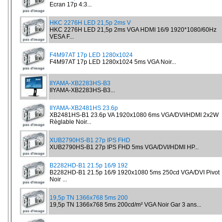
Ecran 17p 4:3...
HKC 2276H LED 21,5p 2ms V
HKC 2276H LED 21,5p 2ms VGA HDMI 16/9 1920*1080/60Hz
VESA F...
F4M97AT 17p LED 1280x1024
F4M97AT 17p LED 1280x1024 5ms VGA Noir...
IIYAMA-XB2283HS-B3
IIYAMA-XB2283HS-B3...
IIYAMA-XB2481HS 23.6p
XB2481HS-B1 23.6p VA 1920x1080 6ms VGA/DVI/HDMI 2x2W
Règlable Noir...
XUB2790HS-B1 27p IPS FHD
XUB2790HS-B1 27p IPS FHD 5ms VGA/DVI/HDMI HP...
B2282HD-B1 21.5p 16/9 192
B2282HD-B1 21.5p 16/9 1920x1080 5ms 250cd VGA/DVI Pivot
Noir ...
19,5p TN 1366x768 5ms 200
19,5p TN 1366x768 5ms 200cd/m² VGA Noir Gar 3 ans...