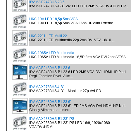
IIYAMA E2473HS 23.6'
IIYAMA E2473HS-GB1 24" LED FHD 2MS VGA/DVI/HDMI HP...
HKC 19V LED 18,5p 5ms VGA
HKC 19V LED 18,5p 5ms VGA 2Ans HP Alim Externe ...
HKC 2211 LED Multi 22
HKC 2211 LED Multimedia 22p 2ms DVI VGA 16/10 ...
HKC 1965A LED Multimedia
HKC 1965A LED Multimedia 18,5P 2ms VGA DVI 2ans VESA...
IIYAMA B2480HS-B1 23.6
IIYAMA B2480HS-B1 23.6 LED 2MS VGA-DVI-HDMI HP Pied
Régl. Fonction Pivot -Alim...
IIYAMA X2783HSU-B1
IIYAMA X2783HSU-B1 - Moniteur 27p VALED...
IIYAMA E2480HS-B1 23.6'
IIYAMA E2480HS-B1 23.6' LED 2MS VGA-DVI-HDMI HP Noir
Glossy Alimentation Interne...
IIYAMA X2380HS-B1 23' IPS
IIYAMA X2380HS-B1 23' IPS LED 16/9, 1920x1080
VGA/DVI/HDMI ...