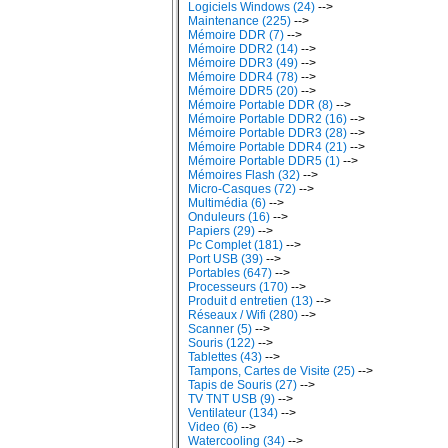
Logiciels Windows (24)
-->
Maintenance (225)
-->
Mémoire DDR (7)
-->
Mémoire DDR2 (14)
-->
Mémoire DDR3 (49)
-->
Mémoire DDR4 (78)
-->
Mémoire DDR5 (20)
-->
Mémoire Portable DDR (8)
-->
Mémoire Portable DDR2 (16)
-->
Mémoire Portable DDR3 (28)
-->
Mémoire Portable DDR4 (21)
-->
Mémoire Portable DDR5 (1)
-->
Mémoires Flash (32)
-->
Micro-Casques (72)
-->
Multimédia (6)
-->
Onduleurs (16)
-->
Papiers (29)
-->
Pc Complet (181)
-->
Port USB (39)
-->
Portables (647)
-->
Processeurs (170)
-->
Produit d entretien (13)
-->
Réseaux / Wifi (280)
-->
Scanner (5)
-->
Souris (122)
-->
Tablettes (43)
-->
Tampons, Cartes de Visite (25)
-->
Tapis de Souris (27)
-->
TV TNT USB (9)
-->
Ventilateur (134)
-->
Video (6)
-->
Watercooling (34)
-->