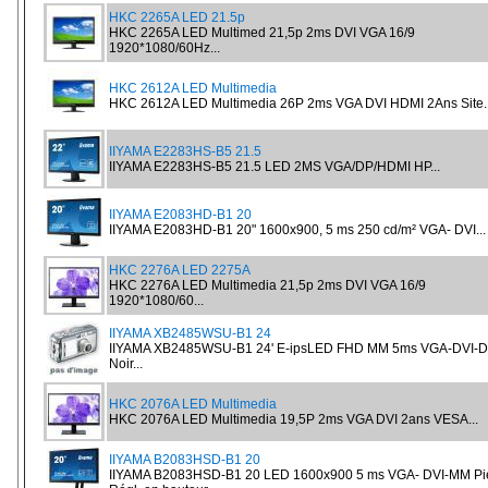
HKC 2265A LED 21.5p
HKC 2265A LED Multimed 21,5p 2ms DVI VGA 16/9
1920*1080/60Hz...
HKC 2612A LED Multimedia
HKC 2612A LED Multimedia 26P 2ms VGA DVI HDMI 2Ans Site..
IIYAMA E2283HS-B5 21.5
IIYAMA E2283HS-B5 21.5 LED 2MS VGA/DP/HDMI HP...
IIYAMA E2083HD-B1 20
IIYAMA E2083HD-B1 20" 1600x900, 5 ms 250 cd/m² VGA- DVI...
HKC 2276A LED 2275A
HKC 2276A LED Multimedia 21,5p 2ms DVI VGA 16/9
1920*1080/60...
IIYAMA XB2485WSU-B1 24
IIYAMA XB2485WSU-B1 24' E-ipsLED FHD MM 5ms VGA-DVI-
Noir...
HKC 2076A LED Multimedia
HKC 2076A LED Multimedia 19,5P 2ms VGA DVI 2ans VESA...
IIYAMA B2083HSD-B1 20
IIYAMA B2083HSD-B1 20 LED 1600x900 5 ms VGA- DVI-MM Pi