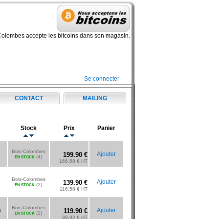
Colombes accepte les bitcoins dans son magasin.
Se connecter
CONTACT
MAILING
Stock
Prix
Panier
Bois-Colombes
Ajouter
199.90 €
(4)
EN STOCK
166.58 € HT
Bois-Colombes
Ajouter
139.90 €
(2)
EN STOCK
116.58 € HT
Bois-Colombes
a
Ajouter
119.90 €
(1)
EN STOCK
99.92 € HT