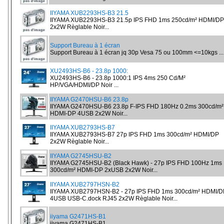
IIYAMA XUB2293HS-B3 21.5
IIYAMA XUB2293HS-B3 21.5p IPS FHD 1ms 250cd/m² HDMI/DP
2x2W Règlable Noir...
Support Bureau à 1 écran
Support Bureau à 1 écran jq 30p Vesa 75 ou 100mm <=10kgs ...
XU2493HS-B6 - 23.8p 1000:
XU2493HS-B6 - 23.8p 1000:1 IPS 4ms 250 Cd/M²
HP/VGA/HDMI/DP Noir ...
IIYAMA G2470HSU-B6 23.8p
IIYAMA G2470HSU-B6 23.8p F-IPS FHD 180Hz 0.2ms 300cd/m²
HDMI-DP 4USB 2x2W Noir...
IIYAMA XUB2793HS-B7
IIYAMA XUB2793HS-B7 27p IPS FHD 1ms 300cd/m² HDMI/DP
2x2W Règlable Noir...
IIYAMA G2745HSU-B2
IIYAMA G2745HSU-B2 (Black Hawk) - 27p IPS FHD 100Hz 1ms
300cd/m² HDMI-DP 2xUSB 2x2W Noir...
IIYAMA XUB2797HSN-B2
IIYAMA XUB2797HSN-B2 - 27p IPS FHD 1ms 300cd/m² HDMI/D
4USB USB-C.dock RJ45 2x2W Règlable Noir...
iiyama G2471HS-B1
iiyama G2471HS-B1 ...