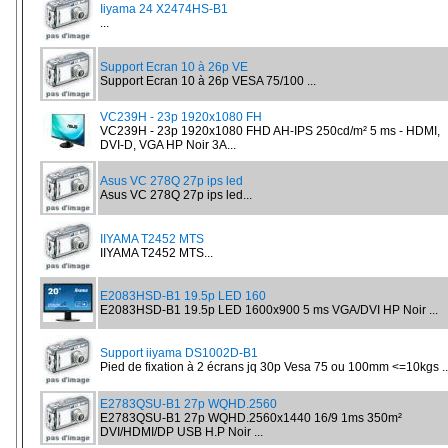
Iiyama 24 X2474HS-B1
...
Support Ecran 10 à 26p VE
Support Ecran 10 à 26p VESA 75/100 ...
VC239H - 23p 1920x1080 FH
VC239H - 23p 1920x1080 FHD AH-IPS 250cd/m² 5 ms - HDMI,
DVI-D, VGA HP Noir 3A...
Asus VC 278Q 27p ips led
Asus VC 278Q 27p ips led...
IIYAMA T2452 MTS
IIYAMA T2452 MTS...
E2083HSD-B1 19.5p LED 160
E2083HSD-B1 19.5p LED 1600x900 5 ms VGA/DVI HP Noir ...
Support iiyama DS1002D-B1
Pied de fixation à 2 écrans jq 30p Vesa 75 ou 100mm <=10kgs ..
E2783QSU-B1 27p WQHD.2560
E2783QSU-B1 27p WQHD.2560x1440 16/9 1ms 350m²
DVI/HDMI/DP USB H.P Noir ...