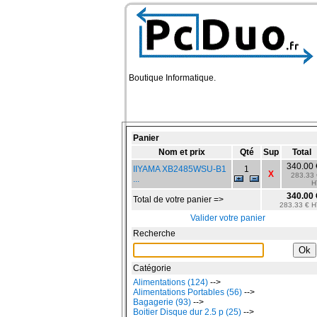
Boutique Informatique.
Panier
Nom et prix
Qté
Sup
Total
340.00 
IIYAMA XB2485WSU-B1
1
X
283.33 
...
H
340.00 
Total de votre panier =>
283.33 € H
Valider votre panier
Recherche
Catégorie
Alimentations (124)
-->
Alimentations Portables (56)
-->
Bagagerie (93)
-->
Boitier Disque dur 2.5 p (25)
-->