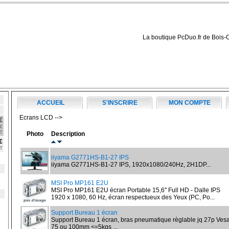
La boutique PcDuo.fr de Bois-
ACCUEIL
S'INSCRIRE
MON COMPTE
Ecrans LCD -->
€
€
T
Photo
Description
€
T
iiyama G2771HS-B1-27 IPS
iiyama G2771HS-B1-27 IPS, 1920x1080/240Hz, 2H1DP...
MSI Pro MP161 E2U
MSI Pro MP161 E2U écran Portable 15,6" Full HD - Dalle IPS
1920 x 1080, 60 Hz, écran respectueux des Yeux (PC, Po...
Support Bureau 1 écran
Support Bureau 1 écran, bras pneumatique règlable jq 27p Ves
75 ou 100mm <=5kgs ...