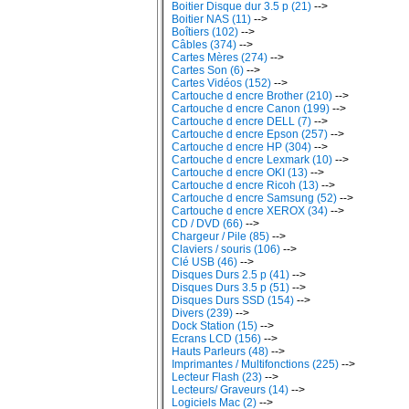
Boitier Disque dur 3.5 p (21)
-->
Boitier NAS (11)
-->
Boîtiers (102)
-->
Câbles (374)
-->
Cartes Mères (274)
-->
Cartes Son (6)
-->
Cartes Vidéos (152)
-->
Cartouche d encre Brother (210)
-->
Cartouche d encre Canon (199)
-->
Cartouche d encre DELL (7)
-->
Cartouche d encre Epson (257)
-->
Cartouche d encre HP (304)
-->
Cartouche d encre Lexmark (10)
-->
Cartouche d encre OKI (13)
-->
Cartouche d encre Ricoh (13)
-->
Cartouche d encre Samsung (52)
-->
Cartouche d encre XEROX (34)
-->
CD / DVD (66)
-->
Chargeur / Pile (85)
-->
Claviers / souris (106)
-->
Clé USB (46)
-->
Disques Durs 2.5 p (41)
-->
Disques Durs 3.5 p (51)
-->
Disques Durs SSD (154)
-->
Divers (239)
-->
Dock Station (15)
-->
Ecrans LCD (156)
-->
Hauts Parleurs (48)
-->
Imprimantes / Multifonctions (225)
-->
Lecteur Flash (23)
-->
Lecteurs/ Graveurs (14)
-->
Logiciels Mac (2)
-->