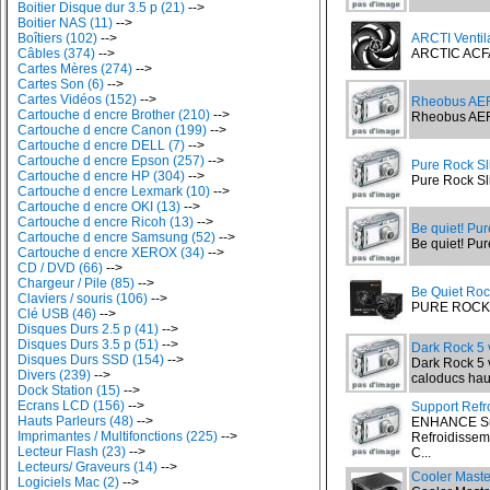
Boitier Disque dur 3.5 p (21)
-->
Boitier NAS (11)
-->
Boîtiers (102)
-->
ARCTI Venti
Câbles (374)
-->
ARCTIC ACF
Cartes Mères (274)
-->
Cartes Son (6)
-->
Cartes Vidéos (152)
-->
Rheobus AE
Cartouche d encre Brother (210)
-->
Rheobus AER
Cartouche d encre Canon (199)
-->
Cartouche d encre DELL (7)
-->
Cartouche d encre Epson (257)
-->
Pure Rock S
Cartouche d encre HP (304)
-->
Pure Rock Sl
Cartouche d encre Lexmark (10)
-->
Cartouche d encre OKI (13)
-->
Cartouche d encre Ricoh (13)
-->
Be quiet! Pu
Cartouche d encre Samsung (52)
-->
Be quiet! Pur
Cartouche d encre XEROX (34)
-->
CD / DVD (66)
-->
Chargeur / Pile (85)
-->
Be Quiet Roc
Claviers / souris (106)
-->
PURE ROCK P
Clé USB (46)
-->
Disques Durs 2.5 p (41)
-->
Disques Durs 3.5 p (51)
-->
Dark Rock 5 
Disques Durs SSD (154)
-->
Dark Rock 5 
Divers (239)
-->
caloducs haut
Dock Station (15)
-->
Ecrans LCD (156)
-->
Support Refr
Hauts Parleurs (48)
-->
ENHANCE Sup
Imprimantes / Multifonctions (225)
-->
Refroidisseme
Lecteur Flash (23)
-->
C...
Lecteurs/ Graveurs (14)
-->
Cooler Maste
Logiciels Mac (2)
-->