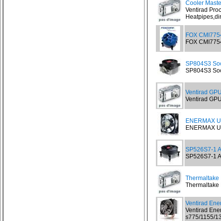
Cooler Maste
Ventirad Pro
Heatpipes,dir
FOX CMI775
FOX CMI775
SP804S3 Soc
SP804S3 Soc
Ventirad GPU
Ventirad GPU 
ENERMAX UC
ENERMAX UCT
SP526S7-1 A
SP526S7-1 Al
Thermaltake 
Thermaltake F
Ventirad En
Ventirad Ene
s775/1155/13