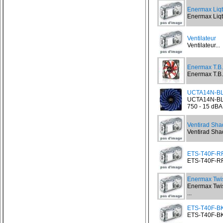
Enermax Liq
Enermax Liqt
Ventilateur
Ventilateur...
Enermax T.B
Enermax T.B.
UCTA14N-BL 
UCTA14N-BL 
750 - 15 dBA.
Ventirad Sh
Ventirad Sh
ETS-T40F-RF 
ETS-T40F-RF 
Enermax Twi
Enermax Twis
...
ETS-T40F-BK 
ETS-T40F-BK 
...