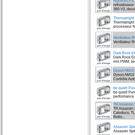
AQUA ELITE 
refroidisseu
360 V3, deux
Thermalright
Thermalright 
processeur No
Ventilateur 
Ventilateur R
Dark Rock Eli
Dark Rock Eli
mm PWM, séle
Dyson AM10
Dyson AM10 Hu
Contrôle Auto
be quiet! Pu
be quiet! Pur
performance d
TR Assassin 
TR Assassin 
Caloducs, T
Refro...
Assassin Spir
Assassin Spiri