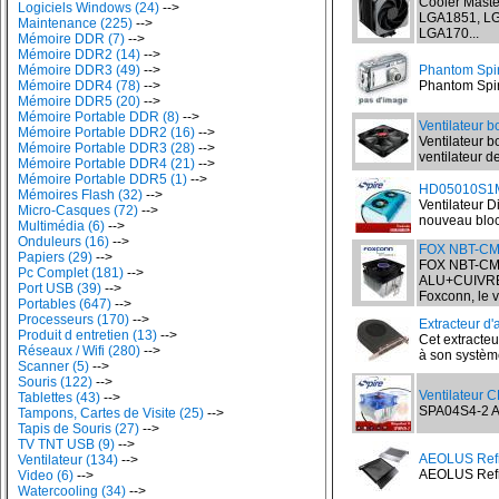
Cooler Master
Logiciels Windows (24)
-->
LGA1851, LG
Maintenance (225)
-->
LGA170...
Mémoire DDR (7)
-->
Mémoire DDR2 (14)
-->
Mémoire DDR3 (49)
-->
Phantom Spir
Mémoire DDR4 (78)
-->
Phantom Spiri
Mémoire DDR5 (20)
-->
Mémoire Portable DDR (8)
-->
Ventilateur b
Mémoire Portable DDR2 (16)
-->
Ventilateur b
Mémoire Portable DDR3 (28)
-->
ventilateur d
Mémoire Portable DDR4 (21)
-->
Mémoire Portable DDR5 (1)
-->
HD05010S1M4
Mémoires Flash (32)
-->
Ventilateur D
Micro-Casques (72)
-->
nouveau bloc 
Multimédia (6)
-->
Onduleurs (16)
-->
FOX NBT-CM
Papiers (29)
-->
FOX NBT-CM
Pc Complet (181)
-->
ALU+CUIVRE 2
Port USB (39)
-->
Foxconn, le v
Portables (647)
-->
Processeurs (170)
-->
Extracteur d'
Produit d entretien (13)
-->
Cet extracteur
Réseaux / Wifi (280)
-->
à son système
Scanner (5)
-->
Souris (122)
-->
Ventilateur 
Tablettes (43)
-->
SPA04S4-2 AM
Tampons, Cartes de Visite (25)
-->
Tapis de Souris (27)
-->
TV TNT USB (9)
-->
AEOLUS Refr
Ventilateur (134)
-->
AEOLUS Refroi
Video (6)
-->
Watercooling (34)
-->