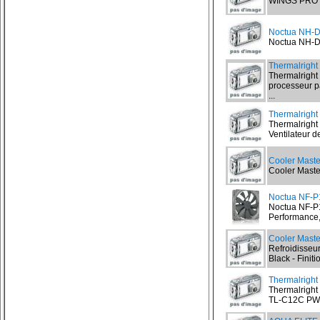
WINGS PRO 4
Noctua NH-
Noctua NH-D1
Thermalright
Thermalright
processeur p
...
Thermalrigh
Thermalrigh
Ventilateur d
Cooler Maste
Cooler Maste
Noctua NF-P
Noctua NF-P1
Performance, 
Cooler Maste
Refroidisseu
Black - Finit
Thermalrigh
Thermalright
TL-C12C PWM 