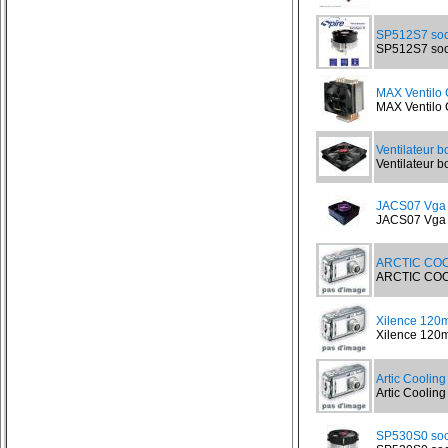
SP512S7 soc
SP512S7 sock
MAX Ventilo
MAX Ventilo 
Ventilateur b
Ventilateur bo
JACS07 Vga c
JACS07 Vga ch
ARCTIC COO
ARCTIC COOLI
Xilence 120
Xilence 120m
Artic Coolin
Artic Cooling
SP530S0 soc