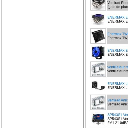
Ventirad Ene
(gain de place
ENERMAX ET
ENERMAX ETD
Enermax TW
Enermax TWI
ENERMAX ET
ENERMAX ETS
ventillateur r
ventillateur ra
ENERMAX LI
ENERMAX LIQ
Ventirad Arti
Ventirad Artic
SP543S1 Vent
SP543S1 Vent
FM1 21.0dBA.