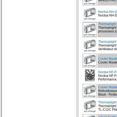
WINGS PRO 4
Noctua NH-
Noctua NH-D1
Thermalright
Thermalright
processeur p
...
Thermalrigh
Thermalrigh
Ventilateur d
Cooler Maste
Cooler Maste
Noctua NF-P
Noctua NF-P1
Performance, 
Cooler Maste
Refroidisseu
Black - Finit
Thermalrigh
Thermalright
TL-C12C PWM 