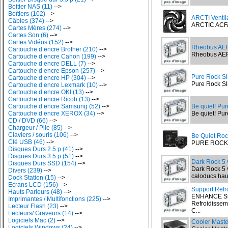
Boitier NAS (11)
-->
Boîtiers (102)
-->
ARCTI Venti
Câbles (374)
-->
ARCTIC ACF
Cartes Mères (274)
-->
Cartes Son (6)
-->
Cartes Vidéos (152)
-->
Rheobus AE
Cartouche d encre Brother (210)
-->
Rheobus AER
Cartouche d encre Canon (199)
-->
Cartouche d encre DELL (7)
-->
Cartouche d encre Epson (257)
-->
Pure Rock S
Cartouche d encre HP (304)
-->
Pure Rock Sl
Cartouche d encre Lexmark (10)
-->
Cartouche d encre OKI (13)
-->
Cartouche d encre Ricoh (13)
-->
Cartouche d encre Samsung (52)
-->
Be quiet! Pu
Cartouche d encre XEROX (34)
-->
Be quiet! Pur
CD / DVD (66)
-->
Chargeur / Pile (85)
-->
Claviers / souris (106)
-->
Be Quiet Roc
Clé USB (46)
-->
PURE ROCK P
Disques Durs 2.5 p (41)
-->
Disques Durs 3.5 p (51)
-->
Dark Rock 5 
Disques Durs SSD (154)
-->
Dark Rock 5 
Divers (239)
-->
caloducs haut
Dock Station (15)
-->
Ecrans LCD (156)
-->
Support Refr
Hauts Parleurs (48)
-->
ENHANCE Sup
Imprimantes / Multifonctions (225)
-->
Refroidisseme
Lecteur Flash (23)
-->
C...
Lecteurs/ Graveurs (14)
-->
Logiciels Mac (2)
-->
Cooler Maste
Logiciels Windows (24)
-->