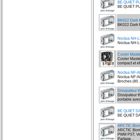
BE QUIET P
BE QUIET P
BK022 Dark 
BK022 Dark R
Noctua NH-L9
Noctua NH-L9
Cooler Maste
Cooler Maste
compact et eff
Noctua NF-A
Noctua NF-A8
Broches (80 .
Dissipateur 
Dissipateur 
portable avec
BE QUIET D
BE QUIET DA
ARCTIC Bion
ARCTIC Bioni
PWM PST, Ven
Partage...