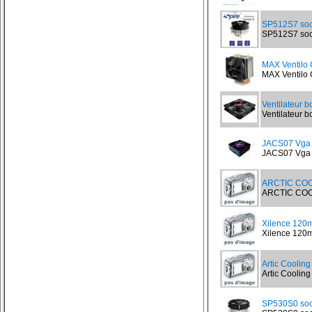
SP512S7 soc
SP512S7 sock
MAX Ventilo
MAX Ventilo 
Ventilateur b
Ventilateur bo
JACS07 Vga c
JACS07 Vga ch
ARCTIC COO
ARCTIC COOLI
Xilence 120
Xilence 120m
Artic Coolin
Artic Cooling
SP530S0 soc