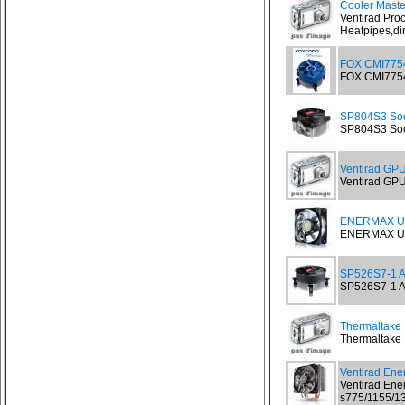
Cooler Maste
Ventirad Pro
Heatpipes,dir
FOX CMI775
FOX CMI775
SP804S3 Soc
SP804S3 Soc
Ventirad GPU
Ventirad GPU 
ENERMAX UC
ENERMAX UCT
SP526S7-1 A
SP526S7-1 Al
Thermaltake 
Thermaltake F
Ventirad En
Ventirad Ene
s775/1155/13