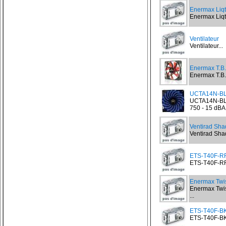
Enermax Liq
Enermax Liqt
Ventilateur
Ventilateur...
Enermax T.B
Enermax T.B.
UCTA14N-BL 
UCTA14N-BL 
750 - 15 dBA.
Ventirad Sh
Ventirad Sh
ETS-T40F-RF 
ETS-T40F-RF 
Enermax Twi
Enermax Twis
...
ETS-T40F-BK 
ETS-T40F-BK 
...