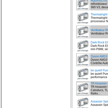
AQUA ELITE 
refroidisseu
360 V3, deux
Thermalright
Thermalright 
processeur No
Ventilateur 
Ventilateur R
Dark Rock Eli
Dark Rock Eli
mm PWM, séle
Dyson AM10
Dyson AM10 Hu
Contrôle Auto
be quiet! Pu
be quiet! Pur
performance d
TR Assassin 
TR Assassin 
Caloducs, T
Refro...
Assassin Spir
Assassin Spiri