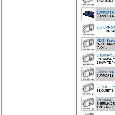
Antec Kühler 
SUPPORT NB
SUPPORT NB
ELC-LMR240S
ELC-LMR240S-
NZXT - Krake
NZXT - Krake
(AIO) ...
ENERMAX E
ENERMAX ref
230W+ TDP Ga
SUPPORT NB
SUPPORT NB
BE QUIET Sh
BE QUIET Sha
ENERMAX ET
ENERMAX ET
AMD - RGB...