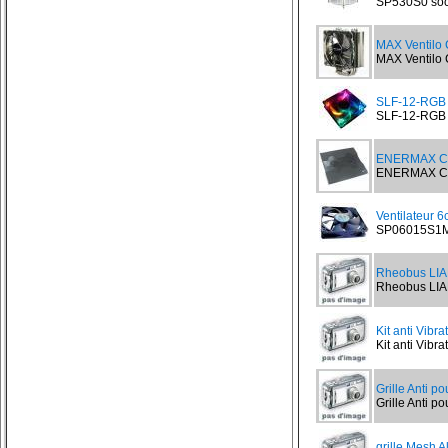
SP530S0 sock
MAX Ventilo
MAX Ventilo 
SLF-12-RGB V
SLF-12-RGB V
ENERMAX CA
ENERMAX CAVA
Ventilateur 
SP06015S1M3
Rheobus LIA
Rheobus LIAN
Kit anti Vibr
Kit anti Vibra
Grille Anti p
Grille Anti po
grille Mesh A