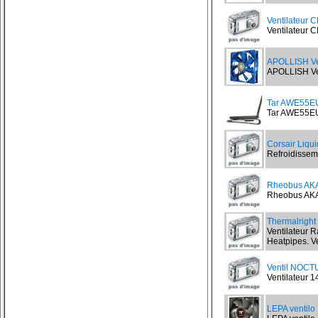
Ventilateur 
Ventilateur C
APOLLISH Ve
APOLLISH Veg
Tar AWE55EU
Tar AWE55EU 
Corsair Liqu
Refroidisseme
Rheobus AK
Rheobus AKA
Thermalrig
Ventilateur 
Heatpipes. Ve
Ventil NOCT
Ventilateur
LEPA ventilo