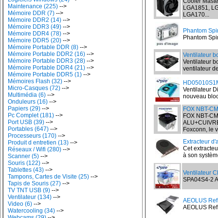
Cooler Master
Maintenance (225)
-->
LGA1851, LG
Mémoire DDR (7)
-->
LGA170...
Mémoire DDR2 (14)
-->
Mémoire DDR3 (49)
-->
Phantom Spir
Mémoire DDR4 (78)
-->
Phantom Spiri
Mémoire DDR5 (20)
-->
Mémoire Portable DDR (8)
-->
Mémoire Portable DDR2 (16)
-->
Ventilateur b
Mémoire Portable DDR3 (28)
-->
Ventilateur b
Mémoire Portable DDR4 (21)
-->
ventilateur d
Mémoire Portable DDR5 (1)
-->
Mémoires Flash (32)
-->
HD05010S1M4
Micro-Casques (72)
-->
Ventilateur D
Multimédia (6)
-->
nouveau bloc 
Onduleurs (16)
-->
Papiers (29)
-->
FOX NBT-CM
Pc Complet (181)
-->
FOX NBT-CM
Port USB (39)
-->
ALU+CUIVRE 2
Portables (647)
-->
Foxconn, le v
Processeurs (170)
-->
Extracteur d'
Produit d entretien (13)
-->
Cet extracteur
Réseaux / Wifi (280)
-->
à son système
Scanner (5)
-->
Souris (122)
-->
Tablettes (43)
-->
Ventilateur 
Tampons, Cartes de Visite (25)
-->
SPA04S4-2 AM
Tapis de Souris (27)
-->
TV TNT USB (9)
-->
Ventilateur (134)
-->
AEOLUS Refr
Video (6)
-->
AEOLUS Refroi
Watercooling (34)
-->
Webcams (29)
-->