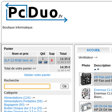
Boutique Informatique.
Panier
ACCUEIL
Nom et prix
Qté
Sup
Total
Ventilateur -->
1
14.35 €
SLF-12-RGB Vent. sil...
X
11.96 € HT
Photo
Description
14.35 €
Total de votre panier =>
11.96 € HT
Valider votre panier
HP Fan and 
Recherche
HP Fan and F
Enermax C
Catégorie
Enermax CLU
Blanc...
Alimentations (124)
-->
Alimentations Portables (56)
-->
Bagagerie (93)
-->
HP Z4 G4 Ven
Boitier Disque dur 2.5 p (25)
-->
HP Z4 G4 Vent
Boitier Disque dur 3.5 p (21)
-->