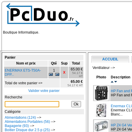
Boutique Informatique.
Panier
ACCUEIL
Nom et prix
Qté
Sup
Total
Ventilateur -->
65.00 €
ENERMAX ETS-T50A-
1
X
54.17 €
DFP...
HT
Photo
Description
65.00 €
Total de votre panier =>
54.17 € HT
Valider votre panier
HP Fan and 
HP Fan and F
Recherche
Enermax C
Enermax CLU
Catégorie
Blanc...
Alimentations (124)
-->
Alimentations Portables (56)
-->
HP Z4 G4 Ven
Bagagerie (93)
-->
HP Z4 G4 Vent
Boitier Disque dur 2.5 p (25)
-->