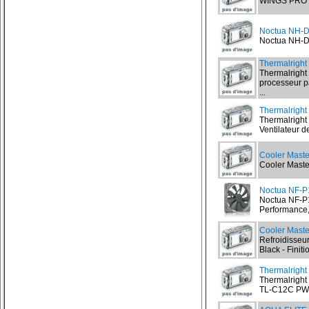
WINGS PRO 4
Noctua NH-
Noctua NH-D1
Thermalright
Thermalright
processeur p
...
Thermalrigh
Thermalrigh
Ventilateur d
Cooler Maste
Cooler Maste
Noctua NF-P
Noctua NF-P1
Performance, 
Cooler Maste
Refroidisseu
Black - Finit
Thermalrigh
Thermalright
TL-C12C PWM 