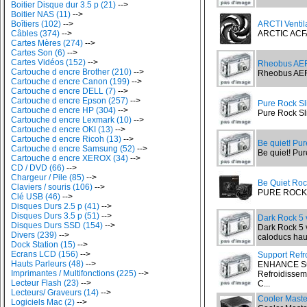
Boitier Disque dur 3.5 p (21)
-->
Boitier NAS (11)
-->
Boîtiers (102)
-->
ARCTI Venti
Câbles (374)
-->
ARCTIC ACF
Cartes Mères (274)
-->
Cartes Son (6)
-->
Cartes Vidéos (152)
-->
Rheobus AE
Cartouche d encre Brother (210)
-->
Rheobus AER
Cartouche d encre Canon (199)
-->
Cartouche d encre DELL (7)
-->
Cartouche d encre Epson (257)
-->
Pure Rock S
Cartouche d encre HP (304)
-->
Pure Rock Sl
Cartouche d encre Lexmark (10)
-->
Cartouche d encre OKI (13)
-->
Cartouche d encre Ricoh (13)
-->
Be quiet! Pu
Cartouche d encre Samsung (52)
-->
Be quiet! Pur
Cartouche d encre XEROX (34)
-->
CD / DVD (66)
-->
Chargeur / Pile (85)
-->
Be Quiet Roc
Claviers / souris (106)
-->
PURE ROCK P
Clé USB (46)
-->
Disques Durs 2.5 p (41)
-->
Disques Durs 3.5 p (51)
-->
Dark Rock 5 
Disques Durs SSD (154)
-->
Dark Rock 5 
Divers (239)
-->
caloducs haut
Dock Station (15)
-->
Ecrans LCD (156)
-->
Support Refr
Hauts Parleurs (48)
-->
ENHANCE Sup
Imprimantes / Multifonctions (225)
-->
Refroidisseme
Lecteur Flash (23)
-->
C...
Lecteurs/ Graveurs (14)
-->
Cooler Maste
Logiciels Mac (2)
-->