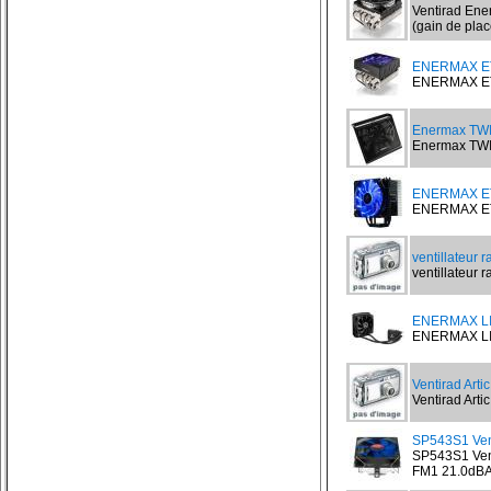
Ventirad Ene
(gain de place
ENERMAX ET
ENERMAX ETD
Enermax TW
Enermax TWI
ENERMAX ET
ENERMAX ETS
ventillateur r
ventillateur ra
ENERMAX LI
ENERMAX LIQ
Ventirad Arti
Ventirad Artic
SP543S1 Vent
SP543S1 Vent
FM1 21.0dBA.