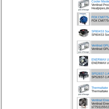
Cooler Maste
Ventirad Pro
Heatpipes,dir
FOX CMI775
FOX CMI775
SP804S3 Soc
SP804S3 Soc
Ventirad GPU
Ventirad GPU 
ENERMAX UC
ENERMAX UCT
SP526S7-1 A
SP526S7-1 Al
Thermaltake 
Thermaltake F
Ventirad En
Ventirad Ene
s775/1155/13