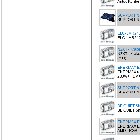
Antec Kühler 
SUPPORT NB
SUPPORT NB
ELC-LMR240S
ELC-LMR240S-
NZXT - Krake
NZXT - Krake
(AIO) ...
ENERMAX E
ENERMAX ref
230W+ TDP Ga
SUPPORT NB
SUPPORT NB
BE QUIET Sh
BE QUIET Sha
ENERMAX ET
ENERMAX ET
AMD - RGB...