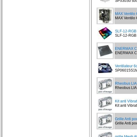
SP530S0 sock
MAX Ventilo
MAX Ventilo 
SLF-12-RGB V
SLF-12-RGB V
ENERMAX CA
ENERMAX CAVA
Ventilateur 
SP06015S1M3
Rheobus LIA
Rheobus LIAN
Kit anti Vibr
Kit anti Vibra
Grille Anti p
Grille Anti po
grille Mesh A