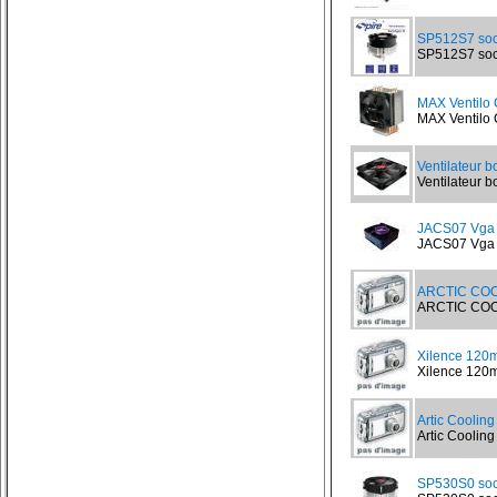
SP512S7 soc
SP512S7 sock
MAX Ventilo
MAX Ventilo 
Ventilateur b
Ventilateur bo
JACS07 Vga c
JACS07 Vga ch
ARCTIC COO
ARCTIC COOLI
Xilence 120
Xilence 120m
Artic Coolin
Artic Cooling
SP530S0 soc