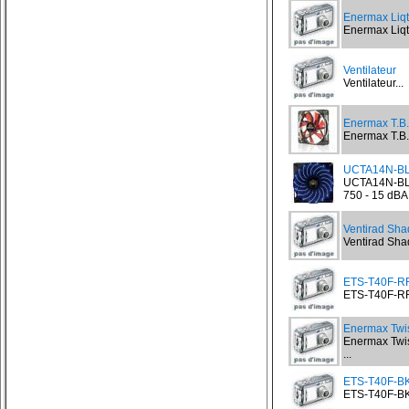
Enermax Liq
Enermax Liqt
Ventilateur
Ventilateur...
Enermax T.B
Enermax T.B.
UCTA14N-BL 
UCTA14N-BL 
750 - 15 dBA.
Ventirad Sh
Ventirad Sh
ETS-T40F-RF 
ETS-T40F-RF 
Enermax Twi
Enermax Twis
...
ETS-T40F-BK 
ETS-T40F-BK 
...