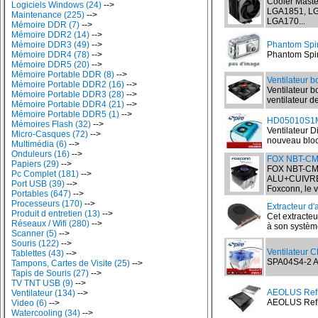
Cooler Master
Logiciels Windows (24)
-->
LGA1851, LG
Maintenance (225)
-->
LGA170...
Mémoire DDR (7)
-->
Mémoire DDR2 (14)
-->
Mémoire DDR3 (49)
-->
Phantom Spir
Mémoire DDR4 (78)
-->
Phantom Spiri
Mémoire DDR5 (20)
-->
Mémoire Portable DDR (8)
-->
Ventilateur b
Mémoire Portable DDR2 (16)
-->
Ventilateur b
Mémoire Portable DDR3 (28)
-->
ventilateur d
Mémoire Portable DDR4 (21)
-->
Mémoire Portable DDR5 (1)
-->
HD05010S1M4
Mémoires Flash (32)
-->
Ventilateur D
Micro-Casques (72)
-->
nouveau bloc 
Multimédia (6)
-->
Onduleurs (16)
-->
FOX NBT-CM
Papiers (29)
-->
FOX NBT-CM
Pc Complet (181)
-->
ALU+CUIVRE 2
Port USB (39)
-->
Foxconn, le v
Portables (647)
-->
Processeurs (170)
-->
Extracteur d'
Produit d entretien (13)
-->
Cet extracteur
Réseaux / Wifi (280)
-->
à son système
Scanner (5)
-->
Souris (122)
-->
Ventilateur 
Tablettes (43)
-->
SPA04S4-2 AM
Tampons, Cartes de Visite (25)
-->
Tapis de Souris (27)
-->
TV TNT USB (9)
-->
AEOLUS Refr
Ventilateur (134)
-->
AEOLUS Refroi
Video (6)
-->
Watercooling (34)
-->