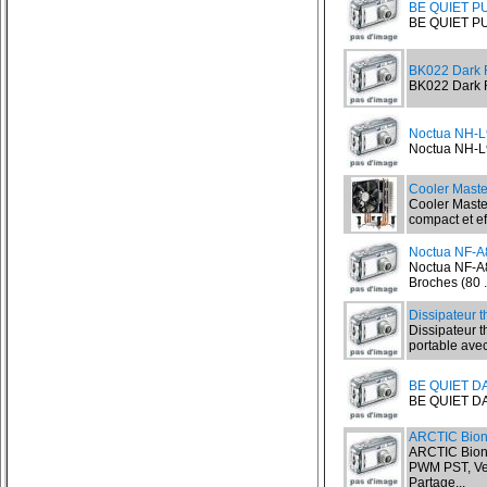
BE QUIET P
BE QUIET P
BK022 Dark 
BK022 Dark R
Noctua NH-L9
Noctua NH-L9
Cooler Maste
Cooler Maste
compact et eff
Noctua NF-A
Noctua NF-A8
Broches (80 .
Dissipateur 
Dissipateur 
portable avec
BE QUIET D
BE QUIET DA
ARCTIC Bion
ARCTIC Bioni
PWM PST, Ven
Partage...