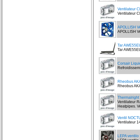
Ventilateur 
Ventilateur C
APOLLISH Ve
APOLLISH Veg
Tar AWE55EU
Tar AWE55EU 
Corsair Liqu
Refroidisseme
Rheobus AK
Rheobus AKA
Thermalrig
Ventilateur 
Heatpipes. Ve
Ventil NOCT
Ventilateur
LEPA ventilo