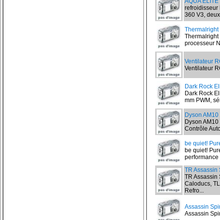
AQUA ELITE 
refroidisseu
360 V3, deux
Thermalright
Thermalright 
processeur No
Ventilateur 
Ventilateur R
Dark Rock Eli
Dark Rock Eli
mm PWM, séle
Dyson AM10
Dyson AM10 Hu
Contrôle Auto
be quiet! Pu
be quiet! Pur
performance d
TR Assassin 
TR Assassin 
Caloducs, T
Refro...
Assassin Spir
Assassin Spiri