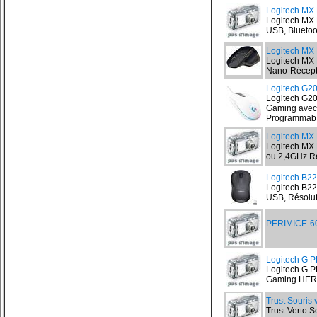
Logitech MX 
Logitech MX 
USB, Bluetoo
Logitech MX 
Logitech MX 
Nano-Récepte
Logitech G
Logitech G2
Gaming avec 
Programmab.
Logitech MX 
Logitech MX M
ou 2,4GHz Ré
Logitech B22
Logitech B22
USB, Résolut
PERIMICE-60
...
Logitech G 
Logitech G 
Gaming HERO 
Trust Souris 
Trust Verto S