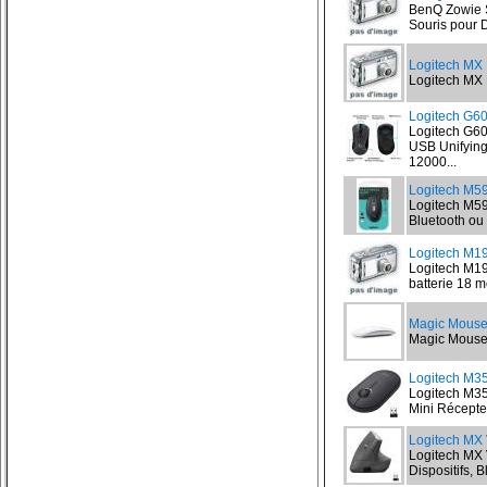
BenQ Zowie S
Souris pour 
Logitech MX 
Logitech MX M
Logitech G
Logitech G6
USB Unifyin
12000...
Logitech M59
Logitech M590
Bluetooth ou 
Logitech M19
Logitech M190
batterie 18 
Magic Mouse 
Magic Mouse 2
Logitech M3
Logitech M35
Mini Récepteu
Logitech MX 
Logitech MX V
Dispositifs, 