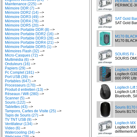
PERIMICE-30
Maintenance (225)
-->
PERIMICE-306
Mémoire DDR (7)
-->
Mémoire DDR2 (14)
-->
Mémoire DDR3 (49)
-->
SAT Gold Ba
Mémoire DDR4 (78)
-->
SAT Gold Bar
Mémoire DDR5 (20)
-->
Mémoire Portable DDR (8)
-->
Mémoire Portable DDR2 (16)
-->
M170 BLACK S
Mémoire Portable DDR3 (28)
-->
M170 BLACK So
Mémoire Portable DDR4 (21)
-->
Mémoire Portable DDR5 (1)
-->
Mémoires Flash (32)
-->
SOURIS Fil -
Micro-Casques (72)
-->
SOURIS OM09
Multimédia (6)
-->
Onduleurs (16)
-->
Papiers (29)
-->
Logitech G3
Pc Complet (181)
-->
Logitech G30
Port USB (39)
-->
000 PPP, Ult
Portables (647)
-->
Processeurs (170)
-->
Logitech Lift
Produit d entretien (13)
-->
Logitech Lift
Réseaux / Wifi (280)
-->
Bluetooth, Si
Scanner (5)
-->
Souris (122)
-->
Tablettes (43)
-->
Souris B170 
Tampons, Cartes de Visite (25)
-->
Souris B170 L
Tapis de Souris (27)
-->
TV TNT USB (9)
-->
Logitech MX 
Ventilateur (134)
-->
Logitech MX 
Video (6)
-->
défilement ult
Watercooling (34)
-->
Webcams (29)
-->