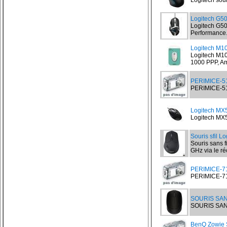
Logitech sou
Logitech G5
Logitech G50
Performance.
Logitech M10
Logitech M10
1000 PPP, Am
PERIMICE-515
PERIMICE-515
Logitech MX
Logitech MX5
Souris sfil L
Souris sans f
GHz via le ré
PERIMICE-715
PERIMICE-715I
SOURIS SAN
SOURIS SANS
BenQ Zowie 