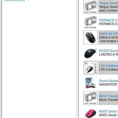
Targus Souris
Targus Souri
avec Cordon r
PERIMICE-6
PERIMICE-610 
NetScroll 2
Grâce à sa fo
´une longue u
RX250 Souris
LOGITECH RX
LX5 Cordless 
LX5 Cordless 
Souris bluet
NAVIGATOR 90
Micro Travele
Micro Travele
M305 Sassy S
M305 Sassy St