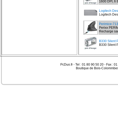
1600 DPI, 6 
Logitech Des
Logitech Desk
Perimice-71
Perixx PERIM
Recharge sans
B330 Silent P
B330 Silent P
PcDuo.fr - Tel : 01 80 90 50 20 - Fax : 0
Boutique de Bois-Colommbes