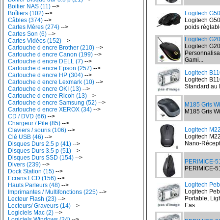
Boitier NAS (11)
-->
Boîtiers (102)
-->
Logitech G
Câbles (374)
-->
Logitech G5
Cartes Mères (274)
-->
poids réglab
Cartes Son (6)
-->
Logitech G
Cartes Vidéos (152)
-->
Logitech G2
Cartouche d encre Brother (210)
-->
Personnalisa
Cartouche d encre Canon (199)
-->
Gami...
Cartouche d encre DELL (7)
-->
Cartouche d encre Epson (257)
-->
Logitech B11
Cartouche d encre HP (304)
-->
Logitech B110
Cartouche d encre Lexmark (10)
-->
Standard au 
Cartouche d encre OKI (13)
-->
Cartouche d encre Ricoh (13)
-->
Cartouche d encre Samsung (52)
-->
M185 Gris W
Cartouche d encre XEROX (34)
-->
M185 Gris Wi
CD / DVD (66)
-->
Chargeur / Pile (85)
-->
Logitech M2
Claviers / souris (106)
-->
Logitech M22
Clé USB (46)
-->
Nano-Récepte
Disques Durs 2.5 p (41)
-->
Disques Durs 3.5 p (51)
-->
Disques Durs SSD (154)
-->
PERIMICE-51
Divers (239)
-->
PERIMICE-513
Dock Station (15)
-->
Ecrans LCD (156)
-->
Logitech Pe
Hauts Parleurs (48)
-->
Logitech Peb
Imprimantes / Multifonctions (225)
-->
Portable, Lig
Lecteur Flash (23)
-->
Eas...
Lecteurs/ Graveurs (14)
-->
Logiciels Mac (2)
-->
Logiciels Windows (24)
-->