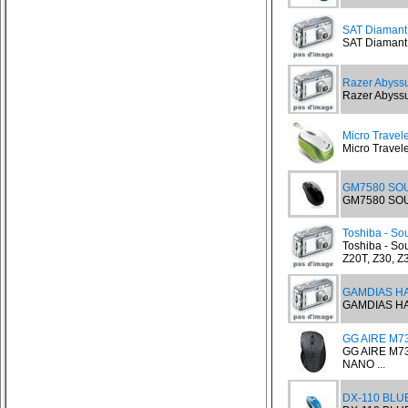
SAT Diamant
SAT Diamant 
Razer Abyssu
Razer Abyssu
Micro Trave
Micro Travel
GM7580 SO
GM7580 SOUR
Toshiba - Sou
Toshiba - Sour
Z20T, Z30, Z3
GAMDIAS H
GAMDIAS HA
GG AIRE M7
GG AIRE M7
NANO ...
DX-110 BLUE