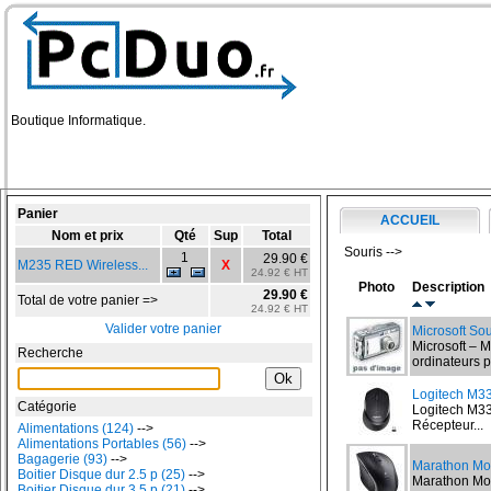
Boutique Informatique.
Panier
ACCUEIL
Nom et prix
Qté
Sup
Total
Souris -->
1
29.90 €
M235 RED Wireless...
X
24.92 € HT
Photo
Description
29.90 €
Total de votre panier =>
24.92 € HT
Valider votre panier
Microsoft Sou
Microsoft – 
Recherche
ordinateurs p
Logitech M33
Catégorie
Logitech M33
Récepteur...
Alimentations (124)
-->
Alimentations Portables (56)
-->
Bagagerie (93)
-->
Marathon M
Boitier Disque dur 2.5 p (25)
-->
Marathon Mo
Boitier Disque dur 3.5 p (21)
-->