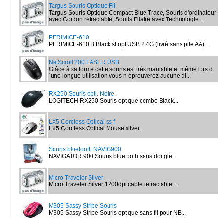
Targus Souris Optique Fil
Targus Souris Optique Compact Blue Trace, Souris d'ordinateur
avec Cordon rétractable, Souris Filaire avec Technologie ...
PERIMICE-610
PERIMICE-610 B Black sf opt USB 2.4G (livré sans pile AA)...
NetScroll 200 LASER USB
Grâce à sa forme cette souris est très maniable et même lors d
´une longue utilisation vous n´éprouverez aucune di...
RX250 Souris opti. Noire
LOGITECH RX250 Souris optique combo Black...
LX5 Cordless Optical ss f
LX5 Cordless Optical Mouse silver...
Souris bluetooth NAVIG900
NAVIGATOR 900 Souris bluetooth sans dongle...
Micro Traveler Silver
Micro Traveler Silver 1200dpi câble rétractable...
M305 Sassy Stripe Souris
M305 Sassy Stripe Souris optique sans fil pour NB...