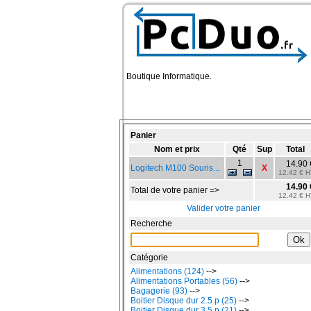
Boutique Informatique.
Panier
Nom et prix
Qté
Sup
Total
1
14.90 
Logitech M100 Souris...
X
12.42 € H
14.90 
Total de votre panier =>
12.42 € H
Valider votre panier
Recherche
Catégorie
Alimentations (124)
-->
Alimentations Portables (56)
-->
Bagagerie (93)
-->
Boitier Disque dur 2.5 p (25)
-->
Boitier Disque dur 3.5 p (21)
-->