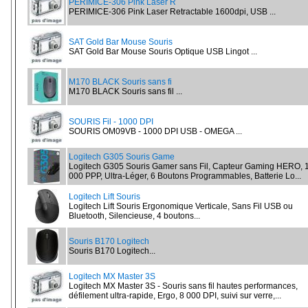
PERIMICE-306 Pink Laser R
PERIMICE-306 Pink Laser Retractable 1600dpi, USB ...
SAT Gold Bar Mouse Souris
SAT Gold Bar Mouse Souris Optique USB Lingot ...
M170 BLACK Souris sans fi
M170 BLACK Souris sans fil ...
SOURIS Fil - 1000 DPI
SOURIS OM09VB - 1000 DPI USB - OMEGA ...
Logitech G305 Souris Game
Logitech G305 Souris Gamer sans Fil, Capteur Gaming HERO, 
000 PPP, Ultra-Léger, 6 Boutons Programmables, Batterie Lo...
Logitech Lift Souris
Logitech Lift Souris Ergonomique Verticale, Sans Fil USB ou
Bluetooth, Silencieuse, 4 boutons...
Souris B170 Logitech
Souris B170 Logitech...
Logitech MX Master 3S
Logitech MX Master 3S - Souris sans fil hautes performances,
défilement ultra-rapide, Ergo, 8 000 DPI, suivi sur verre,...