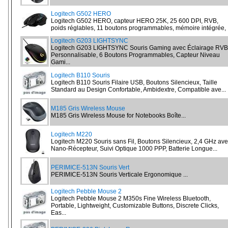
Logitech G502 HERO
Logitech G502 HERO, capteur HERO 25K, 25 600 DPI, RVB,
poids réglables, 11 boutons programmables, mémoire intégrée, .
Logitech G203 LIGHTSYNC
Logitech G203 LIGHTSYNC Souris Gaming avec Éclairage RVB
Personnalisable, 6 Boutons Programmables, Capteur Niveau
Gami...
Logitech B110 Souris
Logitech B110 Souris Filaire USB, Boutons Silencieux, Taille
Standard au Design Confortable, Ambidextre, Compatible ave...
M185 Gris Wireless Mouse
M185 Gris Wireless Mouse for Notebooks Boîte...
Logitech M220
Logitech M220 Souris sans Fil, Boutons Silencieux, 2,4 GHz av
Nano-Récepteur, Suivi Optique 1000 PPP, Batterie Longue...
PERIMICE-513N Souris Vert
PERIMICE-513N Souris Verticale Ergonomique ...
Logitech Pebble Mouse 2
Logitech Pebble Mouse 2 M350s Fine Wireless Bluetooth,
Portable, Lightweight, Customizable Buttons, Discrete Clicks,
Eas...