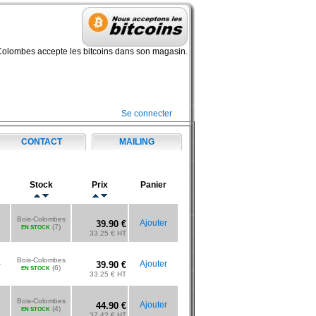
Colombes accepte les bitcoins dans son magasin.
Se connecter
CONTACT
MAILING
Stock
Prix
Panier
Bois-Colombes
Ajouter
39.90 €
(7)
EN STOCK
33.25 € HT
Bois-Colombes
-
Ajouter
39.90 €
(6)
EN STOCK
33.25 € HT
Bois-Colombes
Ajouter
44.90 €
(4)
EN STOCK
37.42 € HT