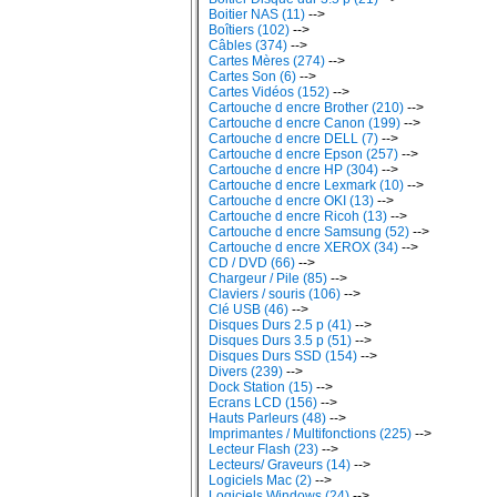
Boitier NAS (11)
-->
Boîtiers (102)
-->
Câbles (374)
-->
Cartes Mères (274)
-->
Cartes Son (6)
-->
Cartes Vidéos (152)
-->
Cartouche d encre Brother (210)
-->
Cartouche d encre Canon (199)
-->
Cartouche d encre DELL (7)
-->
Cartouche d encre Epson (257)
-->
Cartouche d encre HP (304)
-->
Cartouche d encre Lexmark (10)
-->
Cartouche d encre OKI (13)
-->
Cartouche d encre Ricoh (13)
-->
Cartouche d encre Samsung (52)
-->
Cartouche d encre XEROX (34)
-->
CD / DVD (66)
-->
Chargeur / Pile (85)
-->
Claviers / souris (106)
-->
Clé USB (46)
-->
Disques Durs 2.5 p (41)
-->
Disques Durs 3.5 p (51)
-->
Disques Durs SSD (154)
-->
Divers (239)
-->
Dock Station (15)
-->
Ecrans LCD (156)
-->
Hauts Parleurs (48)
-->
Imprimantes / Multifonctions (225)
-->
Lecteur Flash (23)
-->
Lecteurs/ Graveurs (14)
-->
Logiciels Mac (2)
-->
Logiciels Windows (24)
-->