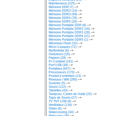
Maintenance (225)
-->
Mémoire DDR (7)
-->
Mémoire DDR2 (14)
-->
Mémoire DDR3 (49)
-->
Mémoire DDR4 (78)
-->
Mémoire DDR5 (20)
-->
Mémoire Portable DDR (8)
-->
Mémoire Portable DDR2 (16)
-->
Mémoire Portable DDR3 (28)
-->
Mémoire Portable DDR4 (21)
-->
Mémoire Portable DDR5 (1)
-->
Mémoires Flash (32)
-->
Micro-Casques (72)
-->
Multimédia (6)
-->
Onduleurs (16)
-->
Papiers (29)
-->
Pc Complet (181)
-->
Port USB (39)
-->
Portables (647)
-->
Processeurs (170)
-->
Produit d entretien (13)
-->
Réseaux / Wifi (280)
-->
Scanner (5)
-->
Souris (122)
-->
Tablettes (43)
-->
Tampons, Cartes de Visite (25)
-->
Tapis de Souris (27)
-->
TV TNT USB (9)
-->
Ventilateur (134)
-->
Video (6)
-->
Watercooling (34)
-->
Webcams (29)
-->