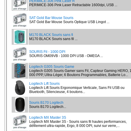
PERIMICE-306 Pink Laser R
PERIMICE-306 Pink Laser Retractable 1600dpi, USB ...
SAT Gold Bar Mouse Souris
SAT Gold Bar Mouse Souris Optique USB Lingot ...
M170 BLACK Souris sans fi
M170 BLACK Souris sans fil ...
SOURIS Fil - 1000 DPI
SOURIS OM09VB - 1000 DPI USB - OMEGA ...
Logitech G305 Souris Game
Logitech G305 Souris Gamer sans Fil, Capteur Gaming HERO, 
000 PPP, Ultra-Léger, 6 Boutons Programmables, Batterie Lo...
Logitech Lift Souris
Logitech Lift Souris Ergonomique Verticale, Sans Fil USB ou
Bluetooth, Silencieuse, 4 boutons...
Souris B170 Logitech
Souris B170 Logitech...
Logitech MX Master 3S
Logitech MX Master 3S - Souris sans fil hautes performances,
défilement ultra-rapide, Ergo, 8 000 DPI, suivi sur verre,...