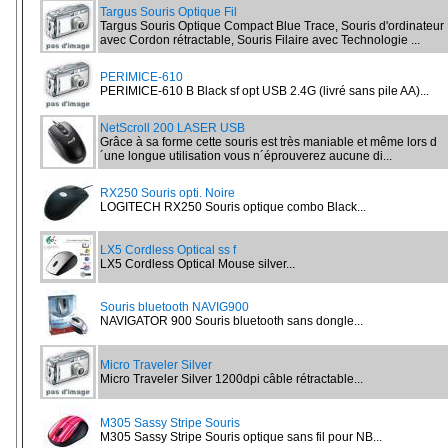
Targus Souris Optique Fil
Targus Souris Optique Compact Blue Trace, Souris d'ordinateur
avec Cordon rétractable, Souris Filaire avec Technologie ...
PERIMICE-610
PERIMICE-610 B Black sf opt USB 2.4G (livré sans pile AA)...
NetScroll 200 LASER USB
Grâce à sa forme cette souris est très maniable et même lors d
´une longue utilisation vous n´éprouverez aucune di...
RX250 Souris opti. Noire
LOGITECH RX250 Souris optique combo Black...
LX5 Cordless Optical ss f
LX5 Cordless Optical Mouse silver...
Souris bluetooth NAVIG900
NAVIGATOR 900 Souris bluetooth sans dongle...
Micro Traveler Silver
Micro Traveler Silver 1200dpi câble rétractable...
M305 Sassy Stripe Souris
M305 Sassy Stripe Souris optique sans fil pour NB...