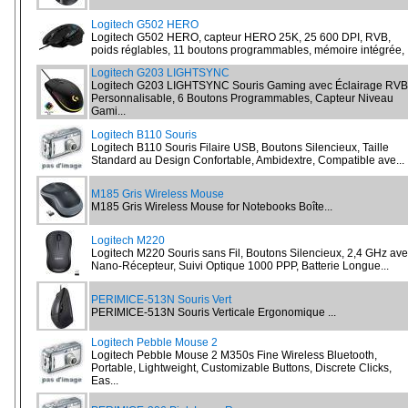
Logitech G502 HERO
Logitech G502 HERO, capteur HERO 25K, 25 600 DPI, RVB,
poids réglables, 11 boutons programmables, mémoire intégrée, .
Logitech G203 LIGHTSYNC
Logitech G203 LIGHTSYNC Souris Gaming avec Éclairage RVB
Personnalisable, 6 Boutons Programmables, Capteur Niveau
Gami...
Logitech B110 Souris
Logitech B110 Souris Filaire USB, Boutons Silencieux, Taille
Standard au Design Confortable, Ambidextre, Compatible ave...
M185 Gris Wireless Mouse
M185 Gris Wireless Mouse for Notebooks Boîte...
Logitech M220
Logitech M220 Souris sans Fil, Boutons Silencieux, 2,4 GHz av
Nano-Récepteur, Suivi Optique 1000 PPP, Batterie Longue...
PERIMICE-513N Souris Vert
PERIMICE-513N Souris Verticale Ergonomique ...
Logitech Pebble Mouse 2
Logitech Pebble Mouse 2 M350s Fine Wireless Bluetooth,
Portable, Lightweight, Customizable Buttons, Discrete Clicks,
Eas...