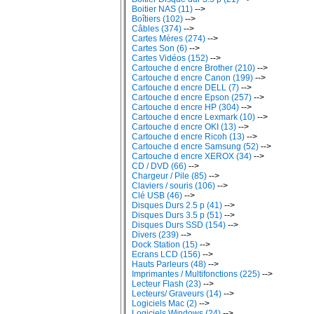
Boitier NAS (11)
-->
Boîtiers (102)
-->
Câbles (374)
-->
Cartes Mères (274)
-->
Cartes Son (6)
-->
Cartes Vidéos (152)
-->
Cartouche d encre Brother (210)
-->
Cartouche d encre Canon (199)
-->
Cartouche d encre DELL (7)
-->
Cartouche d encre Epson (257)
-->
Cartouche d encre HP (304)
-->
Cartouche d encre Lexmark (10)
-->
Cartouche d encre OKI (13)
-->
Cartouche d encre Ricoh (13)
-->
Cartouche d encre Samsung (52)
-->
Cartouche d encre XEROX (34)
-->
CD / DVD (66)
-->
Chargeur / Pile (85)
-->
Claviers / souris (106)
-->
Clé USB (46)
-->
Disques Durs 2.5 p (41)
-->
Disques Durs 3.5 p (51)
-->
Disques Durs SSD (154)
-->
Divers (239)
-->
Dock Station (15)
-->
Ecrans LCD (156)
-->
Hauts Parleurs (48)
-->
Imprimantes / Multifonctions (225)
-->
Lecteur Flash (23)
-->
Lecteurs/ Graveurs (14)
-->
Logiciels Mac (2)
-->
Logiciels Windows (24)
-->