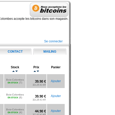
Colombes accepte les bitcoins dans son magasin.
Se connecter
CONTACT
MAILING
Stock
Prix
Panier
Bois-Colombes
Ajouter
39.90 €
(7)
EN STOCK
33.25 € HT
Bois-Colombes
-
Ajouter
39.90 €
(6)
EN STOCK
33.25 € HT
Bois-Colombes
Ajouter
44.90 €
(4)
EN STOCK
37.42 € HT