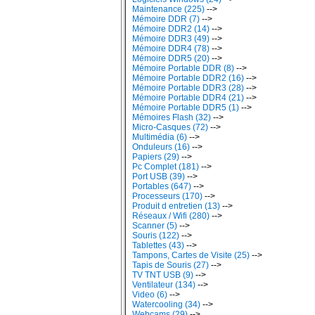
Maintenance (225)
-->
Mémoire DDR (7)
-->
Mémoire DDR2 (14)
-->
Mémoire DDR3 (49)
-->
Mémoire DDR4 (78)
-->
Mémoire DDR5 (20)
-->
Mémoire Portable DDR (8)
-->
Mémoire Portable DDR2 (16)
-->
Mémoire Portable DDR3 (28)
-->
Mémoire Portable DDR4 (21)
-->
Mémoire Portable DDR5 (1)
-->
Mémoires Flash (32)
-->
Micro-Casques (72)
-->
Multimédia (6)
-->
Onduleurs (16)
-->
Papiers (29)
-->
Pc Complet (181)
-->
Port USB (39)
-->
Portables (647)
-->
Processeurs (170)
-->
Produit d entretien (13)
-->
Réseaux / Wifi (280)
-->
Scanner (5)
-->
Souris (122)
-->
Tablettes (43)
-->
Tampons, Cartes de Visite (25)
-->
Tapis de Souris (27)
-->
TV TNT USB (9)
-->
Ventilateur (134)
-->
Video (6)
-->
Watercooling (34)
-->
Webcams (29)
-->