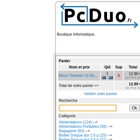
Boutique Informatique.
Panier
Nom et prix
Qté
Sup
Total
1
12.90 
Micro Traveler V2 Ru...
X
10.75 € H
12.90 
Total de votre panier =>
10.75 € H
Valider votre panier
Recherche
Catégorie
Alimentations (124)
-->
Alimentations Portables (56)
-->
Bagagerie (93)
-->
Boitier Disque dur 2.5 p (25)
-->
Boitier Disque dur 3.5 p (21)
-->