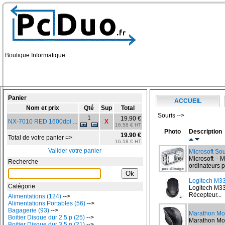
Boutique Informatique.
Panier
ACCUEIL
Nom et prix
Qté
Sup
Total
Souris -->
1
19.90 €
NX-7010 RED 1600dpi ...
X
16.58 € HT
Photo
Description
19.90 €
Total de votre panier =>
16.58 € HT
Valider votre panier
Microsoft Sou
Microsoft – 
Recherche
ordinateurs p
Logitech M33
Catégorie
Logitech M33
Récepteur...
Alimentations (124)
-->
Alimentations Portables (56)
-->
Bagagerie (93)
-->
Marathon M
Boitier Disque dur 2.5 p (25)
-->
Marathon Mo
Boitier Disque dur 3.5 p (21)
-->