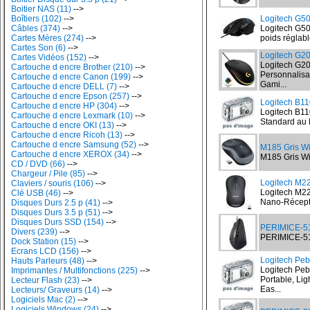
Boitier NAS (11)
-->
Boîtiers (102)
-->
Logitech G
Câbles (374)
-->
Logitech G5
Cartes Mères (274)
-->
poids réglab
Cartes Son (6)
-->
Logitech G
Cartes Vidéos (152)
-->
Logitech G2
Cartouche d encre Brother (210)
-->
Personnalisa
Cartouche d encre Canon (199)
-->
Gami...
Cartouche d encre DELL (7)
-->
Cartouche d encre Epson (257)
-->
Logitech B11
Cartouche d encre HP (304)
-->
Logitech B110
Cartouche d encre Lexmark (10)
-->
Standard au 
Cartouche d encre OKI (13)
-->
Cartouche d encre Ricoh (13)
-->
Cartouche d encre Samsung (52)
-->
M185 Gris W
Cartouche d encre XEROX (34)
-->
M185 Gris Wi
CD / DVD (66)
-->
Chargeur / Pile (85)
-->
Logitech M2
Claviers / souris (106)
-->
Logitech M22
Clé USB (46)
-->
Nano-Récepte
Disques Durs 2.5 p (41)
-->
Disques Durs 3.5 p (51)
-->
Disques Durs SSD (154)
-->
PERIMICE-51
Divers (239)
-->
PERIMICE-513
Dock Station (15)
-->
Ecrans LCD (156)
-->
Logitech Pe
Hauts Parleurs (48)
-->
Logitech Peb
Imprimantes / Multifonctions (225)
-->
Portable, Lig
Lecteur Flash (23)
-->
Eas...
Lecteurs/ Graveurs (14)
-->
Logiciels Mac (2)
-->
Logiciels Windows (24)
-->