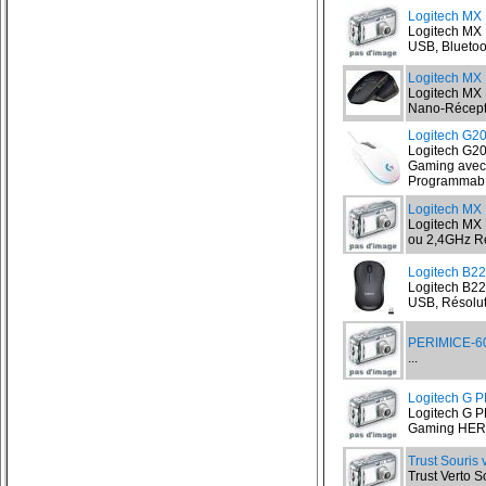
Logitech MX 
Logitech MX 
USB, Bluetoo
Logitech MX 
Logitech MX 
Nano-Récepte
Logitech G
Logitech G2
Gaming avec 
Programmab.
Logitech MX 
Logitech MX M
ou 2,4GHz Ré
Logitech B22
Logitech B22
USB, Résolut
PERIMICE-60
...
Logitech G 
Logitech G 
Gaming HERO 
Trust Souris 
Trust Verto S