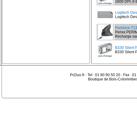
1600 DPI, 6 
Logitech Des
Logitech Desk
Perimice-71
Perixx PERIM
Recharge sans
B330 Silent P
B330 Silent P
PcDuo.fr - Tel : 01 80 90 50 20 - Fax : 0
Boutique de Bois-Colommbes