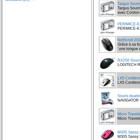
Targus Souris
Targus Souri
avec Cordon r
PERIMICE-6
PERIMICE-610 
NetScroll 2
Grâce à sa fo
´une longue u
RX250 Souris
LOGITECH RX
LX5 Cordless 
LX5 Cordless 
Souris bluet
NAVIGATOR 90
Micro Travele
Micro Travele
M305 Sassy S
M305 Sassy St