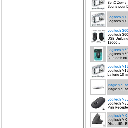
BenQ Zowie S
Souris pour 
Logitech MX 
Logitech MX M
Logitech G
Logitech G6
USB Unifyin
12000...
Logitech M59
Logitech M590
Bluetooth ou 
Logitech M19
Logitech M190
batterie 18 
Magic Mouse 
Magic Mouse 2
Logitech M3
Logitech M35
Mini Récepteu
Logitech MX 
Logitech MX V
Dispositifs, 