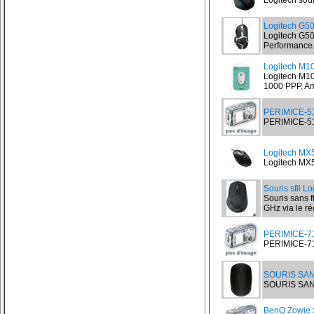
Logitech sou
Logitech G5
Logitech G50
Performance.
Logitech M10
Logitech M10
1000 PPP, Am
PERIMICE-515
PERIMICE-515
Logitech MX
Logitech MX5
Souris sfil L
Souris sans f
GHz via le ré
PERIMICE-715
PERIMICE-715I
SOURIS SAN
SOURIS SANS
BenQ Zowie 