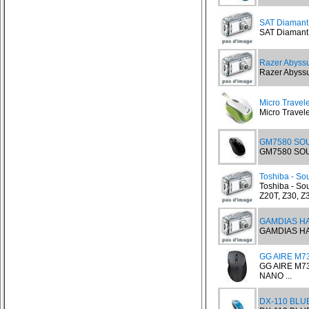
SAT Diamant
SAT Diamant 
Razer Abyssu
Razer Abyssu
Micro Trave
Micro Travel
GM7580 SO
GM7580 SOUR
Toshiba - Sou
Toshiba - Sour
Z20T, Z30, Z3
GAMDIAS H
GAMDIAS HA
GG AIRE M7
GG AIRE M7
NANO ...
DX-110 BLUE