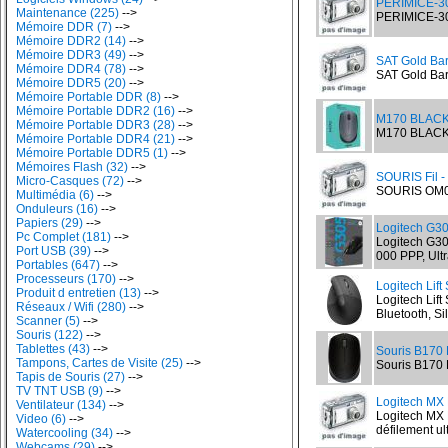
PERIMICE-30
Maintenance (225)
-->
PERIMICE-306
Mémoire DDR (7)
-->
Mémoire DDR2 (14)
-->
Mémoire DDR3 (49)
-->
SAT Gold Ba
Mémoire DDR4 (78)
-->
SAT Gold Bar
Mémoire DDR5 (20)
-->
Mémoire Portable DDR (8)
-->
Mémoire Portable DDR2 (16)
-->
M170 BLACK S
Mémoire Portable DDR3 (28)
-->
M170 BLACK So
Mémoire Portable DDR4 (21)
-->
Mémoire Portable DDR5 (1)
-->
Mémoires Flash (32)
-->
SOURIS Fil -
Micro-Casques (72)
-->
SOURIS OM09
Multimédia (6)
-->
Onduleurs (16)
-->
Papiers (29)
-->
Logitech G3
Pc Complet (181)
-->
Logitech G30
Port USB (39)
-->
000 PPP, Ult
Portables (647)
-->
Processeurs (170)
-->
Logitech Lift
Produit d entretien (13)
-->
Logitech Lift
Réseaux / Wifi (280)
-->
Bluetooth, Si
Scanner (5)
-->
Souris (122)
-->
Tablettes (43)
-->
Souris B170 
Tampons, Cartes de Visite (25)
-->
Souris B170 L
Tapis de Souris (27)
-->
TV TNT USB (9)
-->
Logitech MX 
Ventilateur (134)
-->
Logitech MX 
Video (6)
-->
défilement ult
Watercooling (34)
-->
Webcams (29)
-->