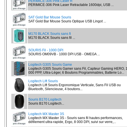
PERIMICE-306 Pink Laser R
PERIMICE-306 Pink Laser Retractable 1600dpi, USB ...
SAT Gold Bar Mouse Souris
SAT Gold Bar Mouse Souris Optique USB Lingot ...
M170 BLACK Souris sans fi
M170 BLACK Souris sans fil ...
SOURIS Fil - 1000 DPI
SOURIS OM09VB - 1000 DPI USB - OMEGA ...
Logitech G305 Souris Game
Logitech G305 Souris Gamer sans Fil, Capteur Gaming HERO, 
000 PPP, Ultra-Léger, 6 Boutons Programmables, Batterie Lo...
Logitech Lift Souris
Logitech Lift Souris Ergonomique Verticale, Sans Fil USB ou
Bluetooth, Silencieuse, 4 boutons...
Souris B170 Logitech
Souris B170 Logitech...
Logitech MX Master 3S
Logitech MX Master 3S - Souris sans fil hautes performances,
défilement ultra-rapide, Ergo, 8 000 DPI, suivi sur verre,...