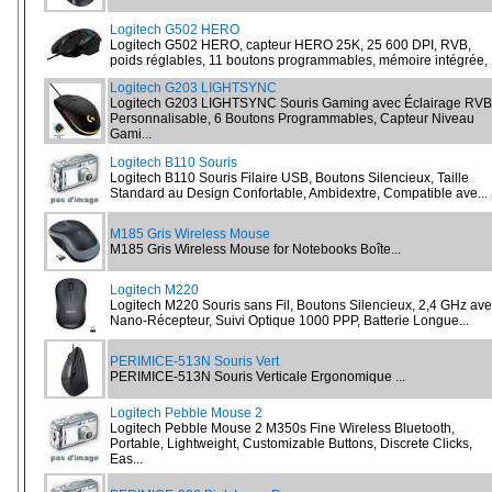
Logitech G502 HERO
Logitech G502 HERO, capteur HERO 25K, 25 600 DPI, RVB,
poids réglables, 11 boutons programmables, mémoire intégrée, .
Logitech G203 LIGHTSYNC
Logitech G203 LIGHTSYNC Souris Gaming avec Éclairage RVB
Personnalisable, 6 Boutons Programmables, Capteur Niveau
Gami...
Logitech B110 Souris
Logitech B110 Souris Filaire USB, Boutons Silencieux, Taille
Standard au Design Confortable, Ambidextre, Compatible ave...
M185 Gris Wireless Mouse
M185 Gris Wireless Mouse for Notebooks Boîte...
Logitech M220
Logitech M220 Souris sans Fil, Boutons Silencieux, 2,4 GHz av
Nano-Récepteur, Suivi Optique 1000 PPP, Batterie Longue...
PERIMICE-513N Souris Vert
PERIMICE-513N Souris Verticale Ergonomique ...
Logitech Pebble Mouse 2
Logitech Pebble Mouse 2 M350s Fine Wireless Bluetooth,
Portable, Lightweight, Customizable Buttons, Discrete Clicks,
Eas...