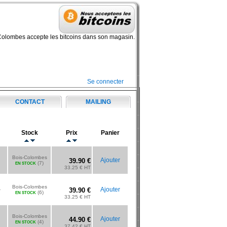
Colombes accepte les bitcoins dans son magasin.
Se connecter
CONTACT
MAILING
Stock
Prix
Panier
Bois-Colombes
Ajouter
39.90 €
(7)
EN STOCK
33.25 € HT
Bois-Colombes
-
Ajouter
39.90 €
(6)
EN STOCK
33.25 € HT
Bois-Colombes
Ajouter
44.90 €
(4)
EN STOCK
37.42 € HT