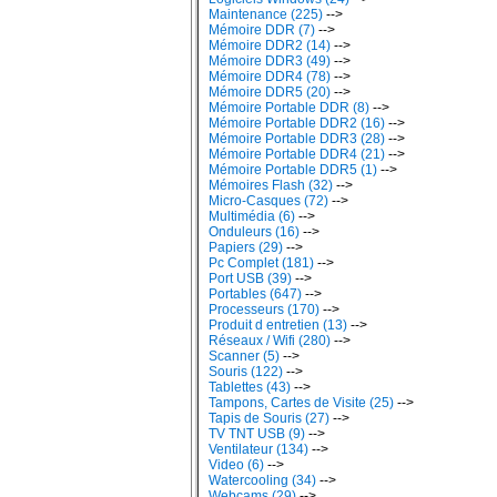
Maintenance (225)
-->
Mémoire DDR (7)
-->
Mémoire DDR2 (14)
-->
Mémoire DDR3 (49)
-->
Mémoire DDR4 (78)
-->
Mémoire DDR5 (20)
-->
Mémoire Portable DDR (8)
-->
Mémoire Portable DDR2 (16)
-->
Mémoire Portable DDR3 (28)
-->
Mémoire Portable DDR4 (21)
-->
Mémoire Portable DDR5 (1)
-->
Mémoires Flash (32)
-->
Micro-Casques (72)
-->
Multimédia (6)
-->
Onduleurs (16)
-->
Papiers (29)
-->
Pc Complet (181)
-->
Port USB (39)
-->
Portables (647)
-->
Processeurs (170)
-->
Produit d entretien (13)
-->
Réseaux / Wifi (280)
-->
Scanner (5)
-->
Souris (122)
-->
Tablettes (43)
-->
Tampons, Cartes de Visite (25)
-->
Tapis de Souris (27)
-->
TV TNT USB (9)
-->
Ventilateur (134)
-->
Video (6)
-->
Watercooling (34)
-->
Webcams (29)
-->