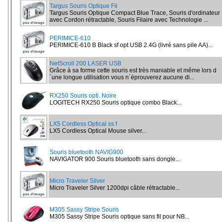
Targus Souris Optique Fil
Targus Souris Optique Compact Blue Trace, Souris d'ordinateur
avec Cordon rétractable, Souris Filaire avec Technologie ...
PERIMICE-610
PERIMICE-610 B Black sf opt USB 2.4G (livré sans pile AA)...
NetScroll 200 LASER USB
Grâce à sa forme cette souris est très maniable et même lors d
´une longue utilisation vous n´éprouverez aucune di...
RX250 Souris opti. Noire
LOGITECH RX250 Souris optique combo Black...
LX5 Cordless Optical ss f
LX5 Cordless Optical Mouse silver...
Souris bluetooth NAVIG900
NAVIGATOR 900 Souris bluetooth sans dongle...
Micro Traveler Silver
Micro Traveler Silver 1200dpi câble rétractable...
M305 Sassy Stripe Souris
M305 Sassy Stripe Souris optique sans fil pour NB...