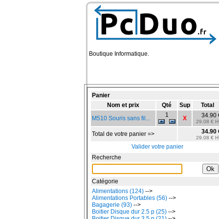
Boutique Informatique.
Panier
Nom et prix
Qté
Sup
Total
1
34.90 
M510 Souris sans fil...
X
29.08 € H
34.90 
Total de votre panier =>
29.08 € H
Valider votre panier
Recherche
Catégorie
Alimentations (124)
-->
Alimentations Portables (56)
-->
Bagagerie (93)
-->
Boitier Disque dur 2.5 p (25)
-->
Boitier Disque dur 3.5 p (21)
-->