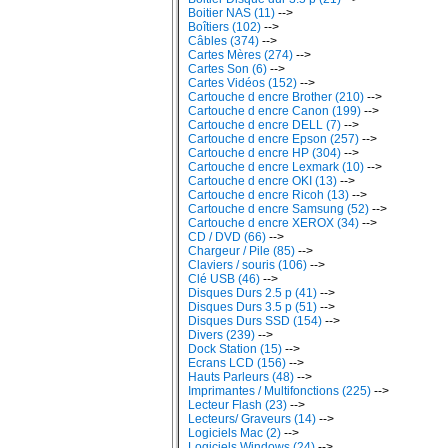
Boitier NAS (11)
-->
Boîtiers (102)
-->
Câbles (374)
-->
Cartes Mères (274)
-->
Cartes Son (6)
-->
Cartes Vidéos (152)
-->
Cartouche d encre Brother (210)
-->
Cartouche d encre Canon (199)
-->
Cartouche d encre DELL (7)
-->
Cartouche d encre Epson (257)
-->
Cartouche d encre HP (304)
-->
Cartouche d encre Lexmark (10)
-->
Cartouche d encre OKI (13)
-->
Cartouche d encre Ricoh (13)
-->
Cartouche d encre Samsung (52)
-->
Cartouche d encre XEROX (34)
-->
CD / DVD (66)
-->
Chargeur / Pile (85)
-->
Claviers / souris (106)
-->
Clé USB (46)
-->
Disques Durs 2.5 p (41)
-->
Disques Durs 3.5 p (51)
-->
Disques Durs SSD (154)
-->
Divers (239)
-->
Dock Station (15)
-->
Ecrans LCD (156)
-->
Hauts Parleurs (48)
-->
Imprimantes / Multifonctions (225)
-->
Lecteur Flash (23)
-->
Lecteurs/ Graveurs (14)
-->
Logiciels Mac (2)
-->
Logiciels Windows (24)
-->