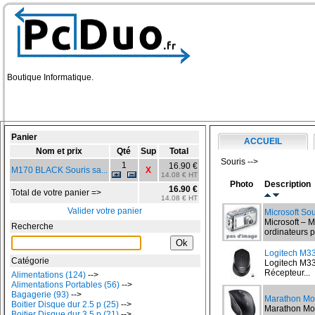
Boutique Informatique.
Panier
ACCUEIL
Nom et prix
Qté
Sup
Total
Souris -->
1
16.90 €
M170 BLACK Souris sa...
X
14.08 € HT
Photo
Description
16.90 €
Total de votre panier =>
14.08 € HT
Valider votre panier
Microsoft Sou
Microsoft – 
Recherche
ordinateurs p
Logitech M33
Catégorie
Logitech M33
Récepteur...
Alimentations (124)
-->
Alimentations Portables (56)
-->
Bagagerie (93)
-->
Marathon M
Boitier Disque dur 2.5 p (25)
-->
Marathon Mo
Boitier Disque dur 3.5 p (21)
-->