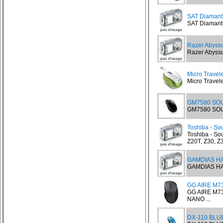
SAT Diamant
SAT Diamant 
Razer Abyssu
Razer Abyssu
Micro Trave
Micro Travel
GM7580 SO
GM7580 SOUR
Toshiba - Sou
Toshiba - Sour
Z20T, Z30, Z3
GAMDIAS H
GAMDIAS HA
GG AIRE M7
GG AIRE M7
NANO ...
DX-110 BLUE