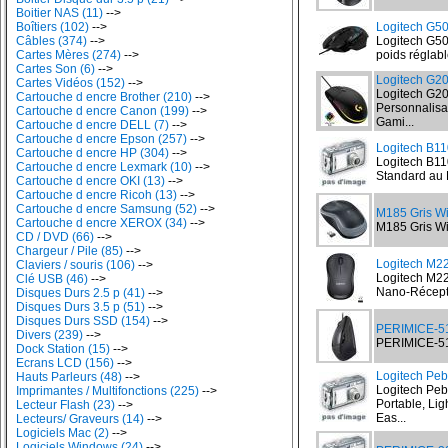
Boitier NAS (11)
-->
Boîtiers (102)
-->
Logitech G
Câbles (374)
-->
Logitech G5
Cartes Mères (274)
-->
poids réglab
Cartes Son (6)
-->
Logitech G
Cartes Vidéos (152)
-->
Logitech G2
Cartouche d encre Brother (210)
-->
Personnalisa
Cartouche d encre Canon (199)
-->
Gami...
Cartouche d encre DELL (7)
-->
Cartouche d encre Epson (257)
-->
Logitech B11
Cartouche d encre HP (304)
-->
Logitech B110
Cartouche d encre Lexmark (10)
-->
Standard au 
Cartouche d encre OKI (13)
-->
Cartouche d encre Ricoh (13)
-->
Cartouche d encre Samsung (52)
-->
M185 Gris W
Cartouche d encre XEROX (34)
-->
M185 Gris Wi
CD / DVD (66)
-->
Chargeur / Pile (85)
-->
Logitech M2
Claviers / souris (106)
-->
Logitech M22
Clé USB (46)
-->
Nano-Récepte
Disques Durs 2.5 p (41)
-->
Disques Durs 3.5 p (51)
-->
Disques Durs SSD (154)
-->
PERIMICE-51
Divers (239)
-->
PERIMICE-513
Dock Station (15)
-->
Ecrans LCD (156)
-->
Logitech Pe
Hauts Parleurs (48)
-->
Logitech Peb
Imprimantes / Multifonctions (225)
-->
Portable, Lig
Lecteur Flash (23)
-->
Eas...
Lecteurs/ Graveurs (14)
-->
Logiciels Mac (2)
-->
Logiciels Windows (24)
-->