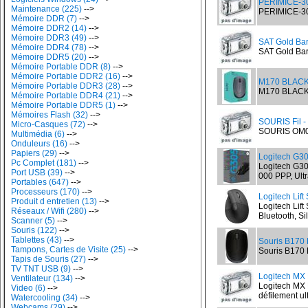
PERIMICE-30
Maintenance (225)
-->
PERIMICE-306
Mémoire DDR (7)
-->
Mémoire DDR2 (14)
-->
Mémoire DDR3 (49)
-->
SAT Gold Ba
Mémoire DDR4 (78)
-->
SAT Gold Bar
Mémoire DDR5 (20)
-->
Mémoire Portable DDR (8)
-->
Mémoire Portable DDR2 (16)
-->
M170 BLACK S
Mémoire Portable DDR3 (28)
-->
M170 BLACK So
Mémoire Portable DDR4 (21)
-->
Mémoire Portable DDR5 (1)
-->
Mémoires Flash (32)
-->
SOURIS Fil -
Micro-Casques (72)
-->
SOURIS OM09
Multimédia (6)
-->
Onduleurs (16)
-->
Papiers (29)
-->
Logitech G3
Pc Complet (181)
-->
Logitech G30
Port USB (39)
-->
000 PPP, Ult
Portables (647)
-->
Processeurs (170)
-->
Logitech Lift
Produit d entretien (13)
-->
Logitech Lift
Réseaux / Wifi (280)
-->
Bluetooth, Si
Scanner (5)
-->
Souris (122)
-->
Tablettes (43)
-->
Souris B170 
Tampons, Cartes de Visite (25)
-->
Souris B170 L
Tapis de Souris (27)
-->
TV TNT USB (9)
-->
Logitech MX 
Ventilateur (134)
-->
Logitech MX 
Video (6)
-->
défilement ult
Watercooling (34)
-->
Webcams (29)
-->