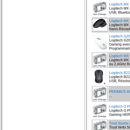
Logitech MX 
Logitech MX 
USB, Bluetoo
Logitech MX 
Logitech MX 
Nano-Récepte
Logitech G
Logitech G2
Gaming avec 
Programmab.
Logitech MX 
Logitech MX M
ou 2,4GHz Ré
Logitech B22
Logitech B22
USB, Résolut
PERIMICE-60
...
Logitech G 
Logitech G 
Gaming HERO 
Trust Souris 
Trust Verto S