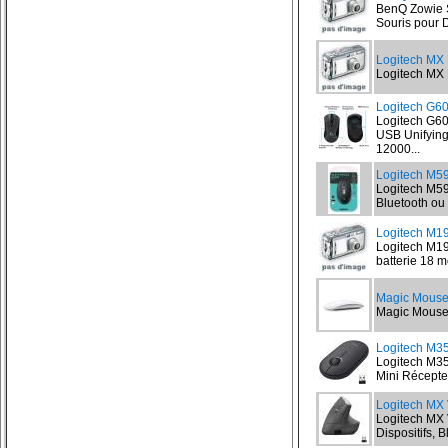
BenQ Zowie S
Souris pour 
Logitech MX 
Logitech MX M
Logitech G
Logitech G6
USB Unifyin
12000...
Logitech M59
Logitech M590
Bluetooth ou 
Logitech M19
Logitech M190
batterie 18 
Magic Mouse 
Magic Mouse 2
Logitech M3
Logitech M35
Mini Récepteu
Logitech MX 
Logitech MX V
Dispositifs, 