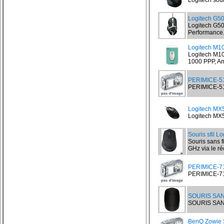
Logitech sou
Logitech G5
Logitech G50
Performance.
Logitech M10
Logitech M10
1000 PPP, Am
PERIMICE-515
PERIMICE-515
Logitech MX
Logitech MX5
Souris sfil L
Souris sans f
GHz via le ré
PERIMICE-715
PERIMICE-715I
SOURIS SAN
SOURIS SANS
BenQ Zowie 