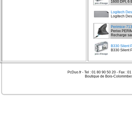
1600 DPI, 6 
Logitech Des
Logitech Desk
Perimice-71
Perixx PERIM
Recharge sans
B330 Silent P
B330 Silent P
PcDuo.fr - Tel : 01 80 90 50 20 - Fax : 0
Boutique de Bois-Colommbes