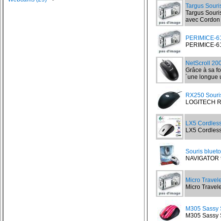
Targus Souris
Targus Souri
avec Cordon r
PERIMICE-6
PERIMICE-610 
NetScroll 2
Grâce à sa fo
´une longue u
RX250 Souris
LOGITECH RX
LX5 Cordless 
LX5 Cordless 
Souris bluet
NAVIGATOR 90
Micro Travele
Micro Travele
M305 Sassy S
M305 Sassy St